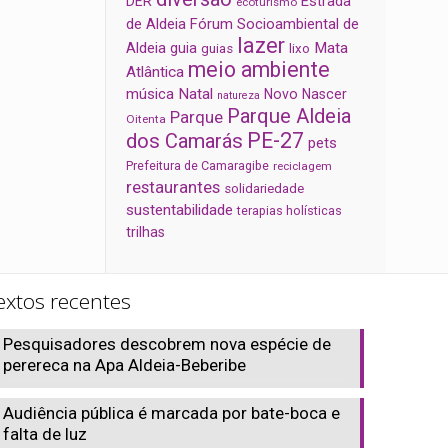
Estrada
DER
ecoturismo
de Aldeia
Fórum Socioambiental de
lazer
Aldeia
Mata
guia
guias
lixo
meio ambiente
Atlântica
música
Natal
Novo Nascer
natureza
Parque Aldeia
Parque
Oitenta
PE-27
dos Camarás
pets
Prefeitura de Camaragibe
reciclagem
restaurantes
solidariedade
sustentabilidade
terapias holísticas
trilhas
extos recentes
Pesquisadores descobrem nova espécie de
perereca na Apa Aldeia-Beberibe
Audiência pública é marcada por bate-boca e
falta de luz