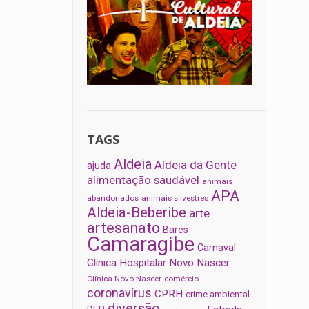
TAGS
Aldeia
Aldeia da Gente
ajuda
alimentação saudável
animais
APA
abandonados
animais silvestres
Aldeia-Beberibe
arte
artesanato
Bares
Camaragibe
Carnaval
Clínica Hospitalar Novo Nascer
Clínica Novo Nascer
comércio
coronavírus
CPRH
crime ambiental
diversão