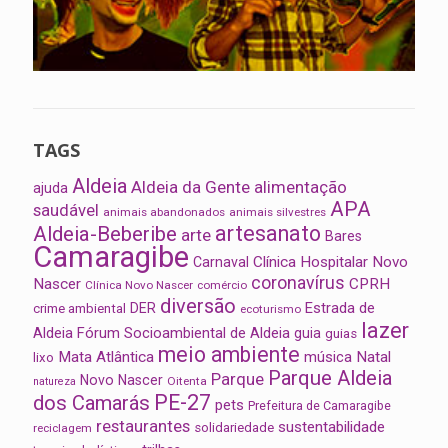
TAGS
Aldeia
Aldeia da Gente
alimentação
ajuda
APA
saudável
animais abandonados
animais silvestres
artesanato
Aldeia-Beberibe
arte
Bares
Camaragibe
Clínica Hospitalar Novo
Carnaval
coronavírus
Nascer
CPRH
Clínica Novo Nascer
comércio
diversão
Estrada de
DER
crime ambiental
ecoturismo
lazer
Aldeia
Fórum Socioambiental de Aldeia
guia
guias
meio ambiente
Mata Atlântica
música
Natal
lixo
Parque Aldeia
Parque
Novo Nascer
Oitenta
natureza
PE-27
dos Camarás
pets
Prefeitura de Camaragibe
restaurantes
sustentabilidade
solidariedade
reciclagem