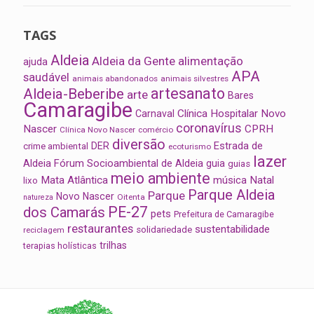
TAGS
Aldeia
Aldeia da Gente
alimentação
ajuda
APA
saudável
animais abandonados
animais silvestres
artesanato
Aldeia-Beberibe
arte
Bares
Camaragibe
Clínica Hospitalar Novo
Carnaval
coronavírus
Nascer
CPRH
Clínica Novo Nascer
comércio
diversão
Estrada de
DER
crime ambiental
ecoturismo
lazer
Aldeia
Fórum Socioambiental de Aldeia
guia
guias
meio ambiente
Mata Atlântica
música
Natal
lixo
Parque Aldeia
Parque
Novo Nascer
Oitenta
natureza
PE-27
dos Camarás
pets
Prefeitura de Camaragibe
restaurantes
sustentabilidade
solidariedade
reciclagem
trilhas
terapias holísticas