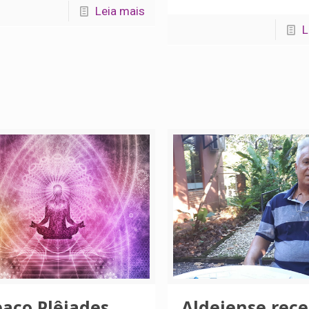
Leia mais
L
paço Plêiades,
Aldeiense rec