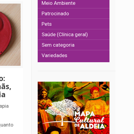
Meio Ambiente
Patrocinado
Pets
Saúde (Clínica geral)
Sem categoria
Variedades
o:
ãs,
ia
apia
quanto