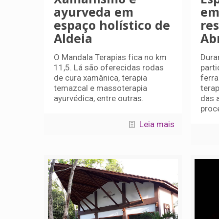
ayurveda em
em
espaço holístico de
res
Aldeia
Ab
O Mandala Terapias fica no km
Dura
11,5. Lá são oferecidas rodas
part
de cura xamânica, terapia
ferra
temazcal e massoterapia
tera
ayurvédica, entre outras.
das 
proc
Leia mais