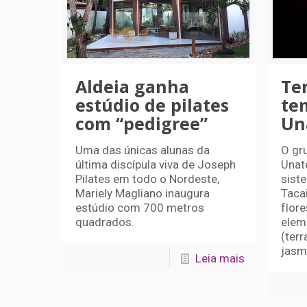
Aldeia ganha
Ter
estúdio de pilates
te
com “pedigree”
Un
Uma das únicas alunas da
O gr
última discípula viva de Joseph
Unat
Pilates em todo o Nordeste,
sist
Mariely Magliano inaugura
Taca
estúdio com 700 metros
flor
quadrados.
elem
(terr
jasm
Leia mais