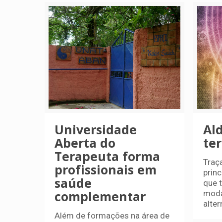
Universidade
Ald
Aberta do
ter
Terapeuta forma
Traç
profissionais em
princ
saúde
que 
complementar
moda
alter
Além de formações na área de