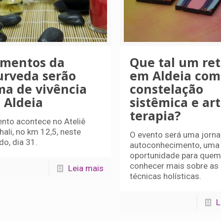
ementos da
Que tal um ret
urveda serão
em Aldeia com
ma de vivência
constelação
 Aldeia
sistêmica e art
terapia?
ento acontece no Ateliê
ali, no km 12,5, neste
O evento será uma jorn
do, dia 31.
autoconhecimento, uma
oportunidade para quem
conhecer mais sobre as
Leia mais
técnicas holísticas.
L