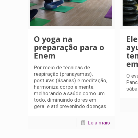
O yoga na
El
preparação para o
ay
Enem
te
em
Por meio de técnicas de
respiração (pranayamas),
O ev
posturas (ásanas) e meditação,
Panch
harmoniza corpo e mente,
sába
melhorando a saúde como um
todo, diminuindo dores em
geral e até prevenindo doenças
Leia mais