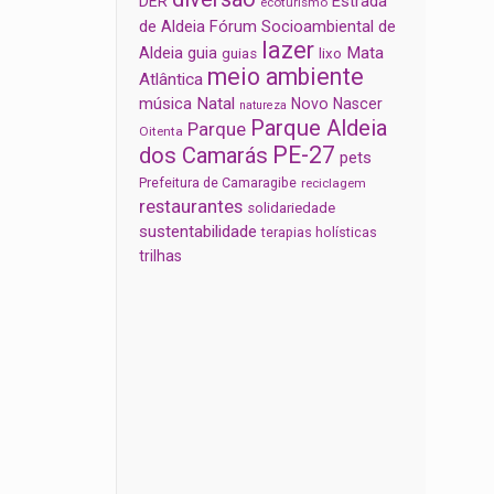
Estrada
DER
ecoturismo
de Aldeia
Fórum Socioambiental de
lazer
Aldeia
Mata
guia
guias
lixo
meio ambiente
Atlântica
música
Natal
Novo Nascer
natureza
Parque Aldeia
Parque
Oitenta
PE-27
dos Camarás
pets
Prefeitura de Camaragibe
reciclagem
restaurantes
solidariedade
sustentabilidade
terapias holísticas
trilhas