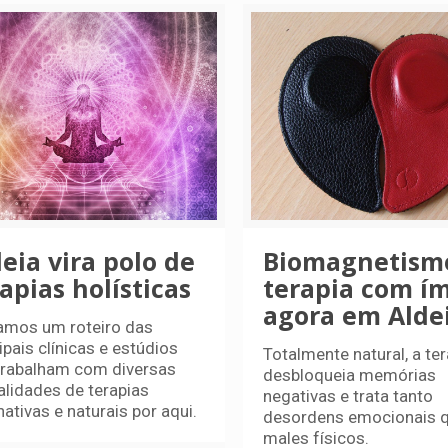
eia vira polo de
Biomagnetism
apias holísticas
terapia com ím
agora em Alde
amos um roteiro das
ipais clínicas e estúdios
Totalmente natural, a ter
trabalham com diversas
desbloqueia memórias
lidades de terapias
negativas e trata tanto
nativas e naturais por aqui.
desordens emocionais 
males físicos.