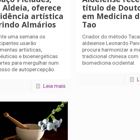
 Aldeia, oferece
título de Dout
idência artística
em Medicina d
rindo Almários
Tao
nte uma semana os
Criador do método Tacai
icipantes usarão
aldeiense Leonardo Paiv
mentas artísticas,
procura harmonizar a m
pêuticas e bioenergéticas
tradicional chinesa com
artes para mergulhar num
biomedicina ocidental.
esso de autopercepção.
L
Leia mais