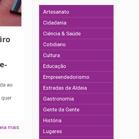
Artesanato
Cidadania
Ciência & Saúde
iro
Cotidiano
Cultura
e-
Educação
Empreendedorismo
ada ao
Estradas de Aldeia
 quer
Gastronomia
Gente da Gente
História
eia mais
Lugares