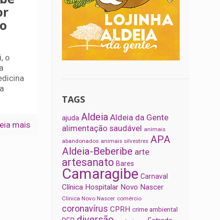
or
o
, o
a
edicina
 a
TAGS
Aldeia
Aldeia da Gente
ajuda
eia mais
alimentação saudável
animais
APA
abandonados
animais silvestres
Aldeia-Beberibe
arte
artesanato
Bares
Camaragibe
Carnaval
Clínica Hospitalar Novo Nascer
Clínica Novo Nascer
comércio
coronavírus
CPRH
crime ambiental
diversão