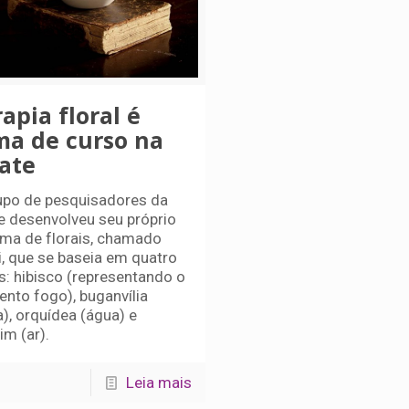
apia floral é
ma de curso na
ate
upo de pesquisadores da
e desenvolveu seu próprio
ema de florais, chamado
i, que se baseia em quatro
es: hibisco (representando o
ento fogo), buganvília
a), orquídea (água) e
im (ar).
Leia mais