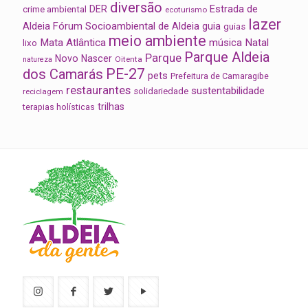
diversão
Estrada de
DER
crime ambiental
ecoturismo
lazer
Aldeia
Fórum Socioambiental de Aldeia
guia
guias
meio ambiente
Mata Atlântica
música
Natal
lixo
Parque Aldeia
Parque
Novo Nascer
Oitenta
natureza
PE-27
dos Camarás
pets
Prefeitura de Camaragibe
restaurantes
sustentabilidade
solidariedade
reciclagem
trilhas
terapias holísticas