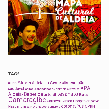
TAGS
Aldeia
Aldeia da Gente
alimentação
ajuda
APA
saudável
animais abandonados
animais silvestres
artesanato
Aldeia-Beberibe
arte
Bares
Camaragibe
Clínica Hospitalar Novo
Carnaval
coronavírus
Nascer
CPRH
Clínica Novo Nascer
comércio