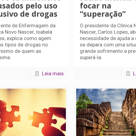
usados pelo uso
focar na
usivo de drogas
“superação”
rente de Enfermagem da
O presidente da Clínica 
ca Novo Nascer, Isabela
Nascer, Carlos Lopes, ab
es, explica como agem
necessidade de ajuda a
ns tipos de drogas no
se depara com uma situ
nismo de quem as
grande sofrimento e pre
ome.
superá-la.
Leia mais
L