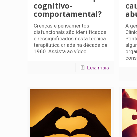
cognitivo-
ca
comportamental?
ab
Crenças e pensamentos
A ge
disfuncionais são identificados
Clíni
e ressignificados nesta técnica
Pont
terapêutica criada na década de
algu
1960. Assista ao vídeo.
orga
cons
Leia mais