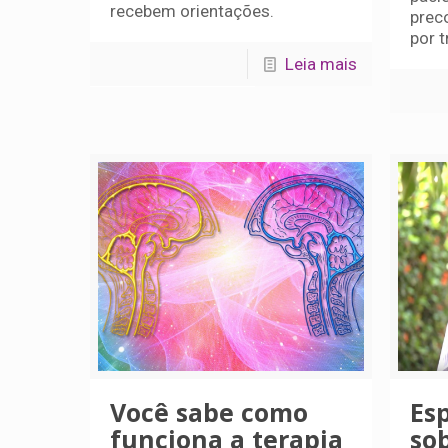
recebem orientações.
preco
por 
Leia mais
Você sabe como
Esp
funciona a terapia
so