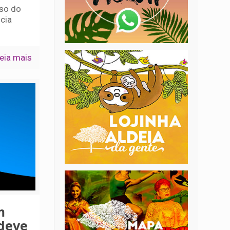
sso do
cia
eia mais
m
deve