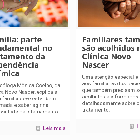
ília: parte
Familiares ta
ndamental no
são acolhidos 
atamento da
Clínica Novo
pendência
Nascer
ímica
Uma atenção especial é
aos familiares dos pacie
icóloga Mônica Coelho, da
que também precisam s
ca Novo Nascer, explica a
acolhidos e informados
a família deve estar bem
detalhadamente sobre o
rmada e saber agir na
tratamento.
ssidade de internamento.
L
Leia mais