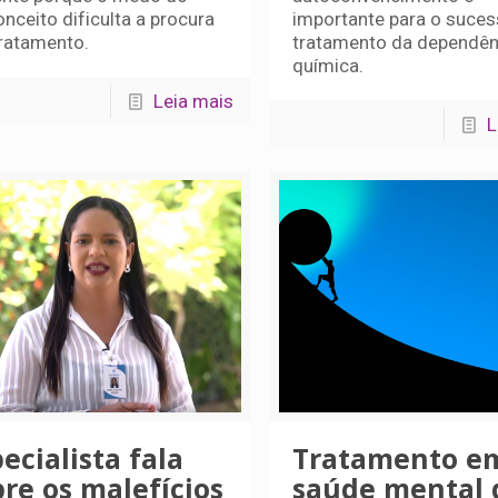
nceito dificulta a procura
importante para o suce
tratamento.
tratamento da dependên
química.
Leia mais
L
ecialista fala
Tratamento e
bre os malefícios
saúde mental 