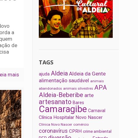
Novo
orda a
 quem
ação de
cisa
TAGS
Aldeia
Aldeia da Gente
eia mais
ajuda
alimentação saudável
animais
APA
abandonados
animais silvestres
Aldeia-Beberibe
arte
artesanato
Bares
Camaragibe
Carnaval
Clínica Hospitalar Novo Nascer
Clínica Novo Nascer
comércio
coronavírus
CPRH
crime ambiental
diversão