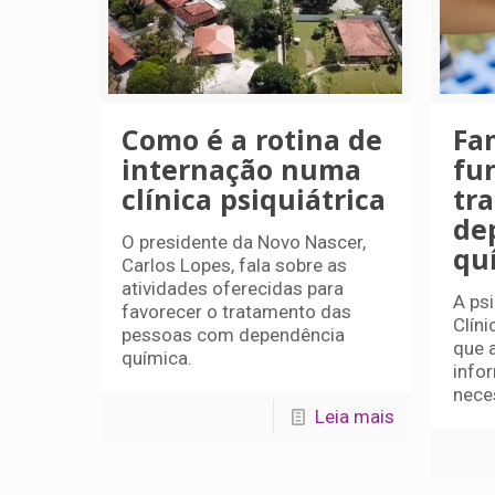
Como é a rotina de
Fam
internação numa
fu
clínica psiquiátrica
tr
de
O presidente da Novo Nascer,
qu
Carlos Lopes, fala sobre as
atividades oferecidas para
A ps
favorecer o tratamento das
Clíni
pessoas com dependência
que 
química.
info
nece
Leia mais