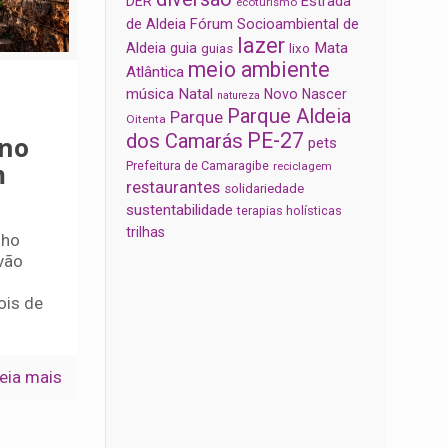
Estrada
DER
ecoturismo
de Aldeia
Fórum Socioambiental de
lazer
Aldeia
Mata
guia
guias
lixo
meio ambiente
Atlântica
música
Natal
Novo Nascer
natureza
Parque Aldeia
Parque
Oitenta
PE-27
dos Camarás
 no
pets
m
Prefeitura de Camaragibe
reciclagem
restaurantes
solidariedade
sustentabilidade
terapias holísticas
trilhas
lho
vão
ois de
eia mais