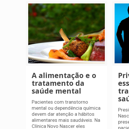
A alimentação e o
Pr
tratamento da
es
saúde mental
tr
sa
Pacientes com transtorno
mental ou dependência química
Pres
devem dar atenção a hábitos
Nasc
alimentares mais saudáveis. Na
pres
Clínica Novo Nascer eles
paci