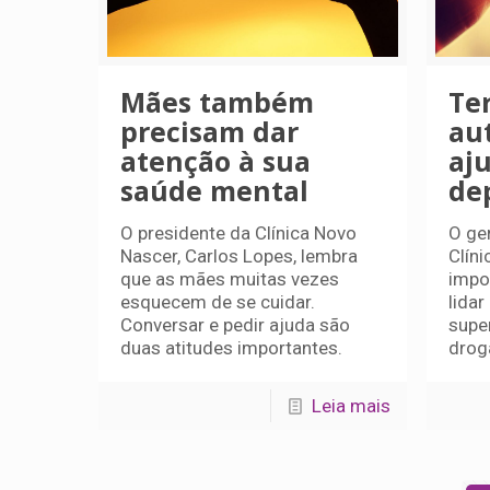
Mães também
Te
precisam dar
au
atenção à sua
aj
saúde mental
de
O presidente da Clínica Novo
O ge
Nascer, Carlos Lopes, lembra
Clín
que as mães muitas vezes
impo
esquecem de se cuidar.
lida
Conversar e pedir ajuda são
supe
duas atitudes importantes.
drog
Leia mais