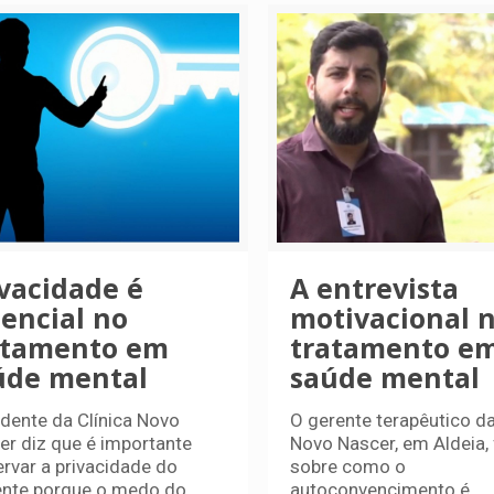
ivacidade é
A entrevista
sencial no
motivacional 
atamento em
tratamento e
úde mental
saúde mental
idente da Clínica Novo
O gerente terapêutico da
er diz que é importante
Novo Nascer, em Aldeia, 
ervar a privacidade do
sobre como o
ente porque o medo do
autoconvencimento é