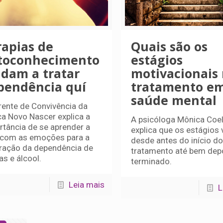
rapias de
Quais são os
toconhecimento
estágios
udam a tratar
motivacionais
pendência quí
tratamento e
saúde mental
rente de Convivência da
ica Novo Nascer explica a
A psicóloga Mônica Coe
rtância de se aprender a
explica que os estágios 
r com as emoções para a
desde antes do início do
ração da dependência de
tratamento até bem dep
as e álcool.
terminado.
Leia mais
L