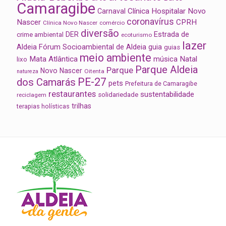
Camaragibe
Clínica Hospitalar Novo
Carnaval
coronavírus
Nascer
CPRH
Clínica Novo Nascer
comércio
diversão
Estrada de
DER
crime ambiental
ecoturismo
lazer
Aldeia
Fórum Socioambiental de Aldeia
guia
guias
meio ambiente
Mata Atlântica
música
Natal
lixo
Parque Aldeia
Parque
Novo Nascer
Oitenta
natureza
PE-27
dos Camarás
pets
Prefeitura de Camaragibe
restaurantes
sustentabilidade
solidariedade
reciclagem
trilhas
terapias holísticas