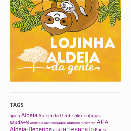
TAGS
Aldeia
Aldeia da Gente
alimentação
ajuda
APA
saudável
animais abandonados
animais silvestres
artesanato
Aldeia-Beberibe
arte
Bares