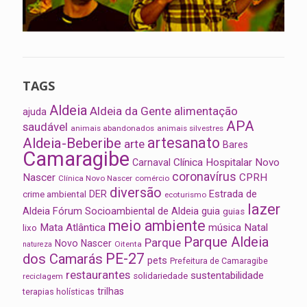
TAGS
Aldeia
Aldeia da Gente
alimentação
ajuda
APA
saudável
animais abandonados
animais silvestres
artesanato
Aldeia-Beberibe
arte
Bares
Camaragibe
Clínica Hospitalar Novo
Carnaval
coronavírus
Nascer
CPRH
Clínica Novo Nascer
comércio
diversão
Estrada de
DER
crime ambiental
ecoturismo
lazer
Aldeia
Fórum Socioambiental de Aldeia
guia
guias
meio ambiente
Mata Atlântica
música
Natal
lixo
Parque Aldeia
Parque
Novo Nascer
Oitenta
natureza
PE-27
dos Camarás
pets
Prefeitura de Camaragibe
restaurantes
sustentabilidade
solidariedade
reciclagem
trilhas
terapias holísticas