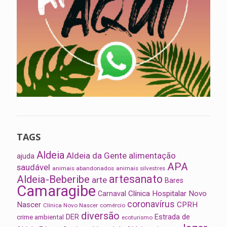
TAGS
Aldeia
Aldeia da Gente
alimentação
ajuda
APA
saudável
animais abandonados
animais silvestres
artesanato
Aldeia-Beberibe
arte
Bares
Camaragibe
Clínica Hospitalar Novo
Carnaval
coronavírus
Nascer
CPRH
Clínica Novo Nascer
comércio
diversão
Estrada de
DER
crime ambiental
ecoturismo