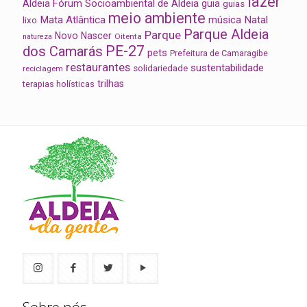
lazer
Aldeia
Fórum Socioambiental de Aldeia
guia
guias
meio ambiente
Mata Atlântica
música
Natal
lixo
Parque Aldeia
Parque
Novo Nascer
Oitenta
natureza
PE-27
dos Camarás
pets
Prefeitura de Camaragibe
restaurantes
sustentabilidade
solidariedade
reciclagem
trilhas
terapias holísticas