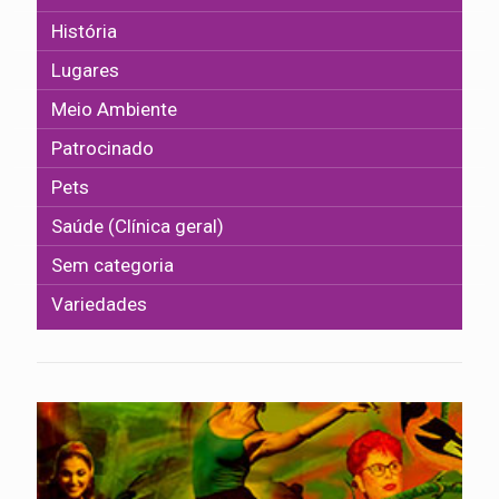
História
Lugares
Meio Ambiente
Patrocinado
Pets
Saúde (Clínica geral)
Sem categoria
Variedades