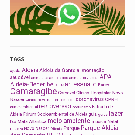
TAGS
Aldeia
Aldeia da Gente
alimentação
ajuda
APA
saudável
animais abandonados
animais silvestres
artesanato
Aldeia-Beberibe
arte
Bares
Camaragibe
Clínica Hospitalar Novo
Carnaval
coronavírus
Nascer
CPRH
Clínica Novo Nascer
comércio
diversão
Estrada de
DER
crime ambiental
ecoturismo
lazer
Aldeia
Fórum Socioambiental de Aldeia
guia
guias
meio ambiente
Mata Atlântica
música
Natal
lixo
Parque Aldeia
Parque
Novo Nascer
Oitenta
natureza