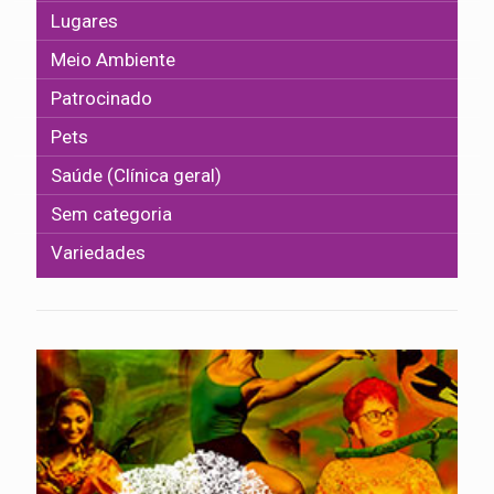
Lugares
Meio Ambiente
Patrocinado
Pets
Saúde (Clínica geral)
Sem categoria
Variedades