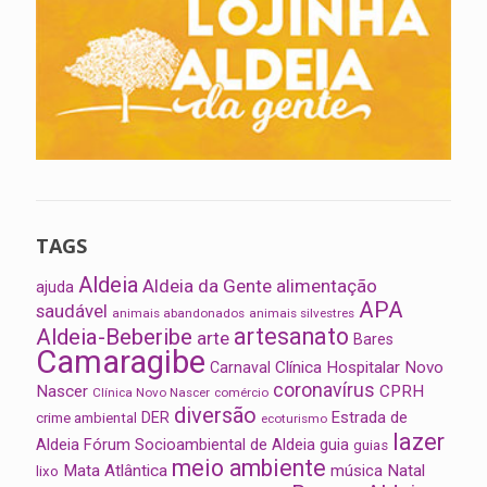
TAGS
Aldeia
Aldeia da Gente
alimentação
ajuda
APA
saudável
animais abandonados
animais silvestres
artesanato
Aldeia-Beberibe
arte
Bares
Camaragibe
Clínica Hospitalar Novo
Carnaval
coronavírus
Nascer
CPRH
Clínica Novo Nascer
comércio
diversão
Estrada de
DER
crime ambiental
ecoturismo
lazer
Aldeia
Fórum Socioambiental de Aldeia
guia
guias
meio ambiente
Mata Atlântica
música
Natal
lixo