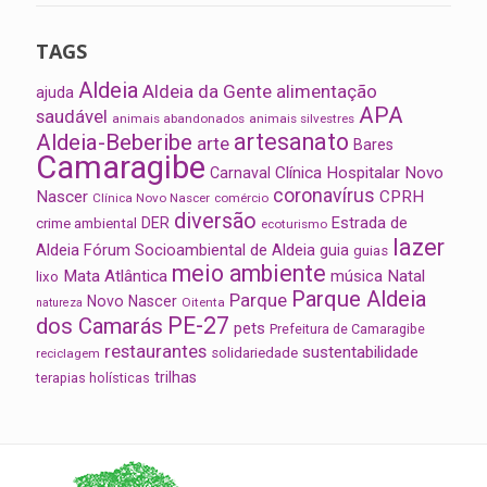
TAGS
Aldeia
Aldeia da Gente
alimentação
ajuda
APA
saudável
animais abandonados
animais silvestres
artesanato
Aldeia-Beberibe
arte
Bares
Camaragibe
Clínica Hospitalar Novo
Carnaval
coronavírus
Nascer
CPRH
Clínica Novo Nascer
comércio
diversão
Estrada de
DER
crime ambiental
ecoturismo
lazer
Aldeia
Fórum Socioambiental de Aldeia
guia
guias
meio ambiente
Mata Atlântica
música
Natal
lixo
Parque Aldeia
Parque
Novo Nascer
Oitenta
natureza
PE-27
dos Camarás
pets
Prefeitura de Camaragibe
restaurantes
sustentabilidade
solidariedade
reciclagem
trilhas
terapias holísticas