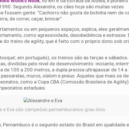
nino Wood’s Nook
, no km 6 da Estrada de Aldeia, e pioneir
990. Segundo Alexandre, os cães hoje são muitas vezes
e fossem gente. “Cachorro não gosta de botinha nem de c
rra, de correr, caçar, brincar”.
rtamentos ou em pequenos espaços, explica, eles geralmen
tamento, como agressividade, desobediência e estresse. 
e do treino de agility, que é feito com o próprio dono sob o
osque’, em português), os treinos são às terças e sábados. 
s, divididas pelo nível de desenvolvimento: iniciante, inter
a de 100 a 200 metros, a dupla precisa ultrapassar de 14 a
, passarelas, muros,
slalom
e pneus. Aqueles que mais se d
onatos, como a Copa CBA (Comissão Brasileira de Agility)
mpeonatos estaduais.
e e Eva são campeões pernambucanos grau dois.
, Pernambuco é o segundo estado do Brasil em qualidade e