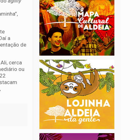
o do
agility
aminha”,
te
Daí a
rientação de
Ali, cerca
mediário ou
 22
estacam
,