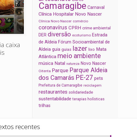
Camaragibe
Carnaval
Clínica Hospitalar Novo Nascer
Clínica Novo Nascer
comércio
coronavírus
CPRH
crime ambiental
diversão
Estrada
DER
ecoturismo
de Aldeia
Fórum Socioambiental de
ia caixa
lazer
Aldeia
Mata
guia
guias
lixo
is
meio ambiente
Atlântica
música
Natal
Novo Nascer
natureza
Parque Aldeia
Parque
Oitenta
PE-27
dos Camarás
pets
Prefeitura de Camaragibe
reciclagem
restaurantes
solidariedade
sustentabilidade
terapias holísticas
trilhas
extos recentes