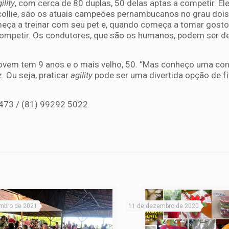
ility
, com cerca de 80 duplas, 50 delas aptas a competir. E
 collie, são os atuais campeões pernambucanos no grau dois.
eça a treinar com seu pet e, quando começa a tomar gosto,
ompetir. Os condutores, que são os humanos, podem ser d
 jovem tem 9 anos e o mais velho, 50. “Mas conheço uma c
. Ou seja, praticar
agility
pode ser uma divertida opção de fi
473 / (81) 99292 5022.
mbro de 2021
11 de dezembro de 2020