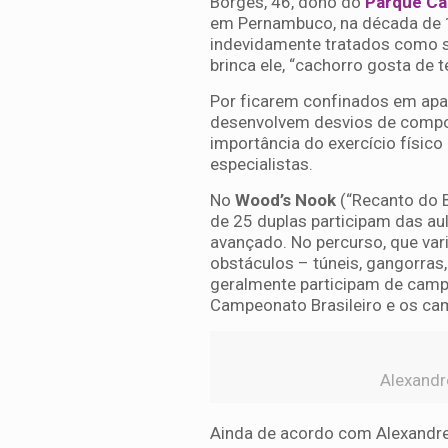
Borges, 46, dono do
Parque Ca
em Pernambuco, na década de 1
indevidamente tratados como s
brinca ele, “cachorro gosta de te
Por ficarem confinados em apa
desenvolvem desvios de compor
importância do exercício físico 
especialistas.
No
Wood’s Nook
(“Recanto do B
de 25 duplas participam das aula
avançado. No percurso, que vari
obstáculos – túneis, gangorras
geralmente participam de campe
Campeonato Brasileiro e os ca
Alexandr
Ainda de acordo com Alexandre