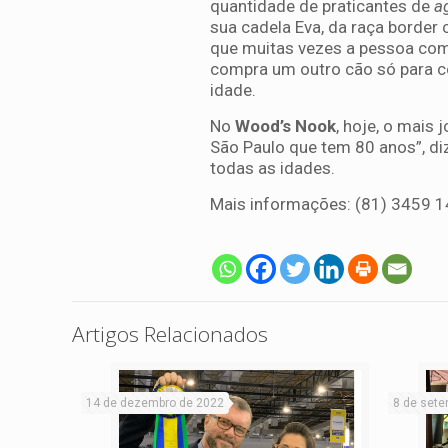
quantidade de praticantes de
ag
sua cadela Eva, da raça border
que muitas vezes a pessoa com
compra um outro cão só para c
idade.
No
Wood’s Nook
, hoje, o mais
São Paulo que tem 80 anos”, diz
todas as idades.
Mais informações: (81) 3459 1
Artigos Relacionados
14 de dezembro de 2022
8 de sete