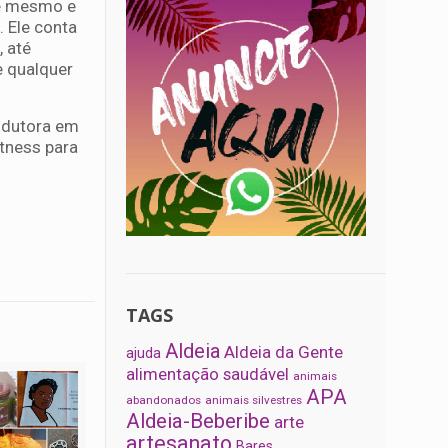
le mesmo e
 Ele conta
 até
e qualquer
ondutora em
tness para
TAGS
Aldeia
Aldeia da Gente
ajuda
alimentação saudável
animais
APA
abandonados
animais silvestres
Aldeia-Beberibe
arte
artesanato
Bares