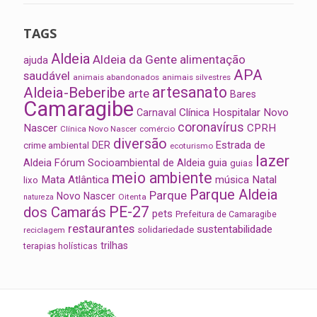
TAGS
Aldeia
Aldeia da Gente
alimentação
ajuda
APA
saudável
animais abandonados
animais silvestres
artesanato
Aldeia-Beberibe
arte
Bares
Camaragibe
Clínica Hospitalar Novo
Carnaval
coronavírus
Nascer
CPRH
Clínica Novo Nascer
comércio
diversão
Estrada de
DER
crime ambiental
ecoturismo
lazer
Aldeia
Fórum Socioambiental de Aldeia
guia
guias
meio ambiente
Mata Atlântica
música
Natal
lixo
Parque Aldeia
Parque
Novo Nascer
Oitenta
natureza
PE-27
dos Camarás
pets
Prefeitura de Camaragibe
restaurantes
sustentabilidade
solidariedade
reciclagem
trilhas
terapias holísticas