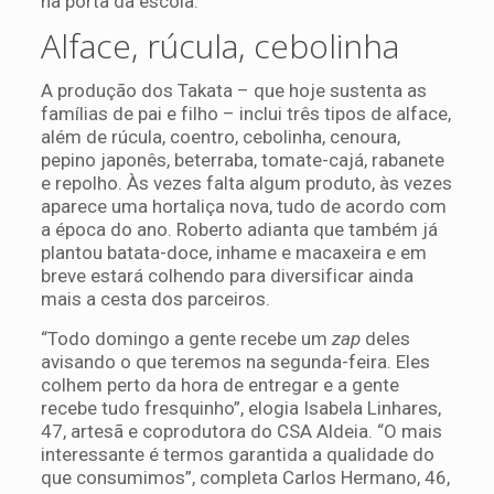
na porta da escola.
Alface, rúcula, cebolinha
A produção dos Takata – que hoje sustenta as
famílias de pai e filho – inclui três tipos de alface,
além de rúcula, coentro, cebolinha, cenoura,
pepino japonês, beterraba, tomate-cajá, rabanete
e repolho. Às vezes falta algum produto, às vezes
aparece uma hortaliça nova, tudo de acordo com
a época do ano. Roberto adianta que também já
plantou batata-doce, inhame e macaxeira e em
breve estará colhendo para diversificar ainda
mais a cesta dos parceiros.
“Todo domingo a gente recebe um
zap
deles
avisando o que teremos na segunda-feira. Eles
colhem perto da hora de entregar e a gente
recebe tudo fresquinho”, elogia Isabela Linhares,
47, artesã e coprodutora do CSA Aldeia. “O mais
interessante é termos garantida a qualidade do
que consumimos”, completa Carlos Hermano, 46,