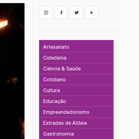
Artesanato
Cidadania
Ciência & Saúde
Cotidiano
Cultura
Educação
Empreendedorismo
Estradas de Aldeia
Gastronomia