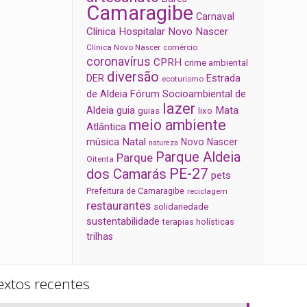
Camaragibe
Carnaval
Clínica Hospitalar Novo Nascer
Clínica Novo Nascer
comércio
coronavírus
CPRH
crime ambiental
diversão
Estrada
DER
ecoturismo
de Aldeia
Fórum Socioambiental de
lazer
Aldeia
Mata
guia
guias
lixo
meio ambiente
Atlântica
música
Natal
Novo Nascer
natureza
Parque Aldeia
Parque
Oitenta
PE-27
dos Camarás
pets
Prefeitura de Camaragibe
reciclagem
restaurantes
solidariedade
sustentabilidade
terapias holísticas
trilhas
extos recentes