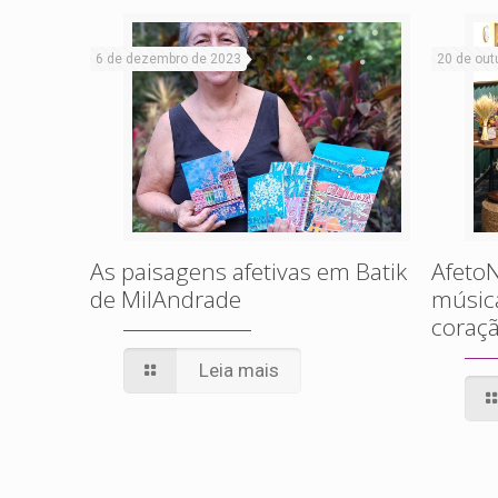
6 de dezembro de 2023
20 de out
As paisagens afetivas em Batik
AfetoN
de MilAndrade
músic
coraçã
Leia mais