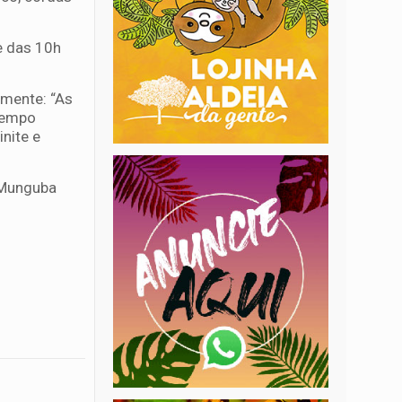
e das 10h
 mente: “As
 tempo
nite e
a Munguba