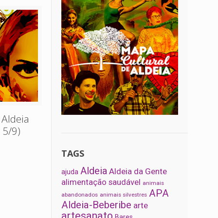
 Aldeia
15/9)
TAGS
Aldeia
Aldeia da Gente
ajuda
alimentação saudável
animais
APA
abandonados
animais silvestres
Aldeia-Beberibe
arte
artesanato
Bares