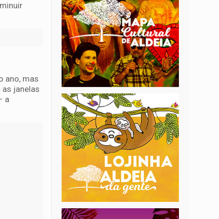
iminuir
do ano, mas
 as janelas
– a