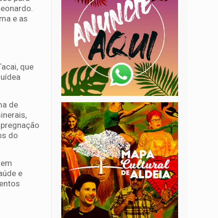
Leonardo.
ima e as
acai, que
quídea
ma de
inerais,
impregnação
os do
o em
aúde e
mentos