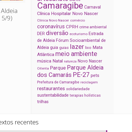
Camaragibe
Carnaval
 Aldeia
Clínica Hospitalar Novo Nascer
15/9)
Clínica Novo Nascer
comércio
coronavírus
CPRH
crime ambiental
diversão
Estrada
DER
ecoturismo
de Aldeia
Fórum Socioambiental de
lazer
Aldeia
Mata
guia
guias
lixo
meio ambiente
Atlântica
música
Natal
Novo Nascer
natureza
Parque Aldeia
Parque
Oitenta
PE-27
dos Camarás
pets
Prefeitura de Camaragibe
reciclagem
restaurantes
solidariedade
sustentabilidade
terapias holísticas
trilhas
extos recentes