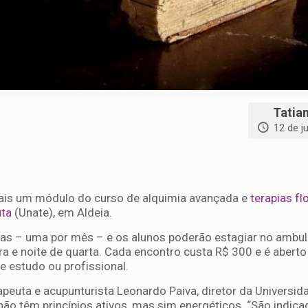
Tatia
12 de j
ais um módulo do curso de alquimia avançada e
terapias fl
uta
(Unate), em Aldeia.
as – uma por mês – e os alunos poderão estagiar no ambul
a e noite de quarta. Cada encontro custa R$ 300 e é aberto
e estudo ou profissional.
apeuta e acupunturista Leonardo Paiva, diretor da Universida
não têm princípios ativos, mas sim energéticos. “São indica