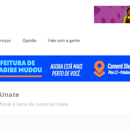
rviços
Opinião
Fale com a gente
 Unate
 floral é tema de curso na Unate