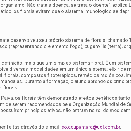
organismo. Não trata a doença, se trata o doente”, explica 
ico, os florais evitam que o sistema imunológico se depr
ate desenvolveu seu próprio sistema de florais, chamado T
isco (representando o elemento fogo), buganvília (terra), or
 definição, mais que um simples sistema floral. É um siste
olve diversas modalidades em um único sistema: elixir de m
i, florais, compostos fitoterápicos, remédios radiônicos, 
 mandalas. Durante a formação, o aluno aprende os princípi
 florais.
Paiva, os florais têm demonstrado efeitos benéficos tant
m de serem recomendados pela Organização Mundial de S
o possuírem princípios ativos, não entram no rol de medica
er feitas através do e-mail
leo.acupuntura@uol.com.br
.