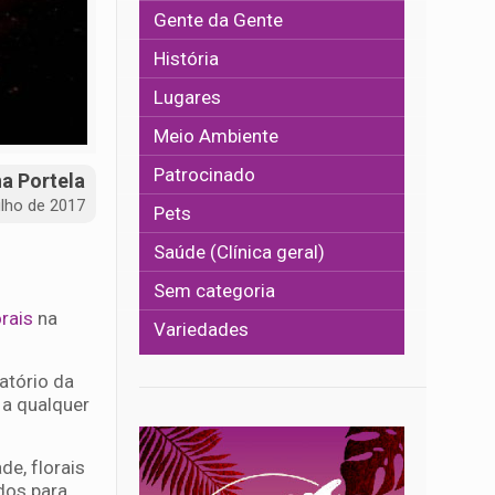
Gente da Gente
História
Lugares
Meio Ambiente
Patrocinado
na Portela
ulho de 2017
Pets
Saúde (Clínica geral)
Sem categoria
orais
na
Variedades
atório da
 a qualquer
de, florais
dos para