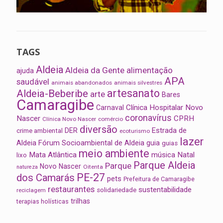
TAGS
Aldeia
Aldeia da Gente
alimentação
ajuda
APA
saudável
animais abandonados
animais silvestres
artesanato
Aldeia-Beberibe
arte
Bares
Camaragibe
Clínica Hospitalar Novo
Carnaval
coronavírus
Nascer
CPRH
Clínica Novo Nascer
comércio
diversão
Estrada de
DER
crime ambiental
ecoturismo
lazer
Aldeia
Fórum Socioambiental de Aldeia
guia
guias
meio ambiente
Mata Atlântica
música
Natal
lixo
Parque Aldeia
Parque
Novo Nascer
Oitenta
natureza
PE-27
dos Camarás
pets
Prefeitura de Camaragibe
restaurantes
sustentabilidade
solidariedade
reciclagem
trilhas
terapias holísticas