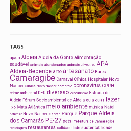
TAGS
Aldeia
Aldeia da Gente
alimentação
ajuda
APA
saudável
animais abandonados
animais silvestres
artesanato
Aldeia-Beberibe
arte
Bares
Camaragibe
Clínica Hospitalar Novo
Carnaval
coronavírus
Nascer
CPRH
Clínica Novo Nascer
comércio
diversão
Estrada de
DER
crime ambiental
ecoturismo
lazer
Aldeia
Fórum Socioambiental de Aldeia
guia
guias
meio ambiente
Mata Atlântica
música
Natal
lixo
Parque Aldeia
Parque
Novo Nascer
Oitenta
natureza
PE-27
dos Camarás
pets
Prefeitura de Camaragibe
restaurantes
sustentabilidade
solidariedade
reciclagem