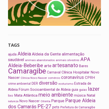
TAGS
Aldeia
Aldeia da Gente
alimentação
ajuda
APA
saudável
animais abandonados
animais silvestres
artesanato
Aldeia-Beberibe
arte
Bares
Camaragibe
Clínica Hospitalar Novo
Carnaval
coronavírus
Nascer
CPRH
Clínica Novo Nascer
comércio
diversão
Estrada de
DER
crime ambiental
ecoturismo
lazer
Aldeia
Fórum Socioambiental de Aldeia
guia
guias
meio ambiente
Mata Atlântica
música
Natal
lixo
Parque Aldeia
Parque
Novo Nascer
Oitenta
natureza
PE-27
dos Camarás
pets
Prefeitura de Camaragibe