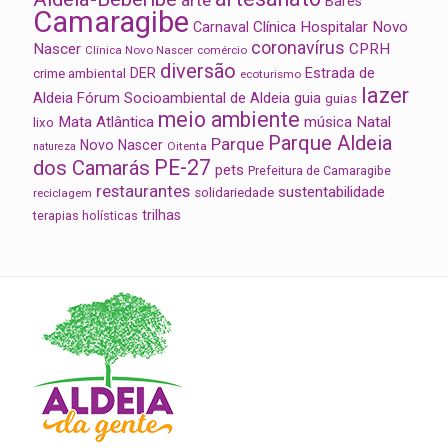
Bares
Camaragibe
Clínica Hospitalar Novo
Carnaval
coronavírus
Nascer
CPRH
Clínica Novo Nascer
comércio
diversão
Estrada de
DER
crime ambiental
ecoturismo
lazer
Aldeia
Fórum Socioambiental de Aldeia
guia
guias
meio ambiente
Mata Atlântica
música
Natal
lixo
Parque Aldeia
Parque
Novo Nascer
Oitenta
natureza
PE-27
dos Camarás
pets
Prefeitura de Camaragibe
restaurantes
sustentabilidade
solidariedade
reciclagem
trilhas
terapias holísticas