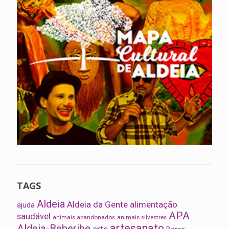
TAGS
Aldeia
Aldeia da Gente
alimentação
ajuda
APA
saudável
animais abandonados
animais silvestres
artesanato
Aldeia-Beberibe
arte