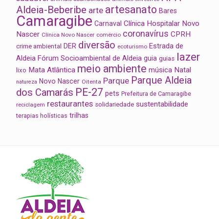
artesanato
Aldeia-Beberibe
arte
Bares
Camaragibe
Clínica Hospitalar Novo
Carnaval
coronavírus
Nascer
CPRH
Clínica Novo Nascer
comércio
diversão
Estrada de
DER
crime ambiental
ecoturismo
lazer
Aldeia
Fórum Socioambiental de Aldeia
guia
guias
meio ambiente
Mata Atlântica
música
Natal
lixo
Parque Aldeia
Parque
Novo Nascer
Oitenta
natureza
PE-27
dos Camarás
pets
Prefeitura de Camaragibe
restaurantes
sustentabilidade
solidariedade
reciclagem
trilhas
terapias holísticas