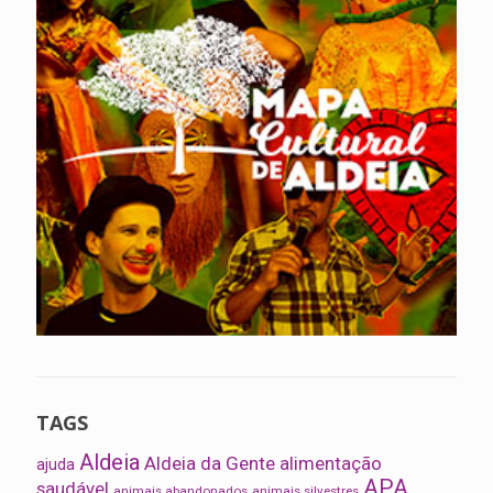
TAGS
Aldeia
Aldeia da Gente
alimentação
ajuda
APA
saudável
animais abandonados
animais silvestres