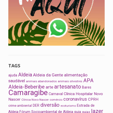
TAGS
Aldeia
Aldeia da Gente
alimentação
ajuda
APA
saudável
animais abandonados
animais silvestres
artesanato
Aldeia-Beberibe
arte
Bares
Camaragibe
Clínica Hospitalar Novo
Carnaval
coronavírus
Nascer
CPRH
Clínica Novo Nascer
comércio
diversão
Estrada de
DER
crime ambiental
ecoturismo
lazer
Aldeia
Fórum Socioambiental de Aldeia
guia
guias