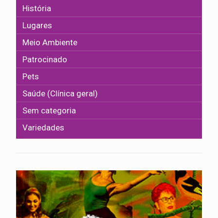
História
Lugares
Meio Ambiente
Patrocinado
Pets
Saúde (Clínica geral)
Sem categoria
Variedades