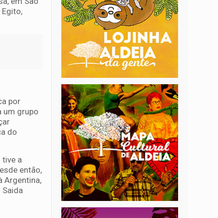
sa, em São
 Egito,
ca por
 a um grupo
çar
ça do
tive a
esde então,
à Argentina,
 Saida