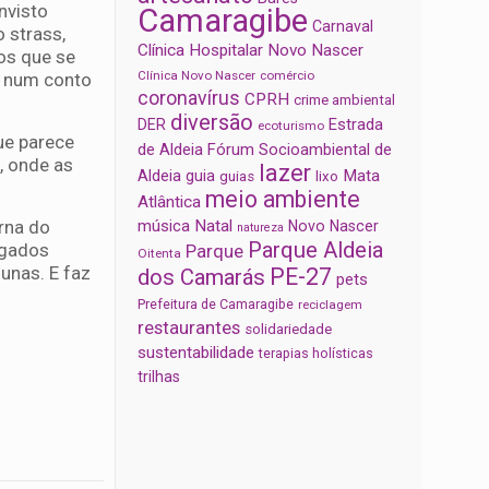
invisto
Camaragibe
Carnaval
 strass,
Clínica Hospitalar Novo Nascer
hos que se
Clínica Novo Nascer
comércio
r num conto
coronavírus
CPRH
crime ambiental
diversão
Estrada
DER
ecoturismo
ue parece
de Aldeia
Fórum Socioambiental de
, onde as
lazer
Aldeia
Mata
guia
guias
lixo
meio ambiente
Atlântica
rna do
música
Natal
Novo Nascer
natureza
Parque Aldeia
ogados
Parque
Oitenta
unas. E faz
PE-27
dos Camarás
pets
Prefeitura de Camaragibe
reciclagem
restaurantes
solidariedade
sustentabilidade
terapias holísticas
trilhas