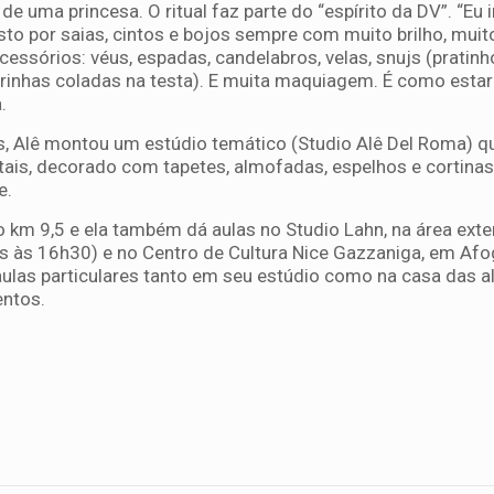
de uma princesa. O ritual faz parte do “espírito da DV”. “Eu 
to por saias, cintos e bojos sempre com muito brilho, muito
cessórios: véus, espadas, candelabros, velas, snujs (pratin
drinhas coladas na testa). E muita maquiagem. É como esta
.
, Alê montou um estúdio temático (Studio Alê Del Roma) q
is, decorado com tapetes, almofadas, espelhos e cortinas
e.
o km 9,5 e ela também dá aulas no Studio Lahn, na área exte
 às 16h30) e no Centro de Cultura Nice Gazzaniga, em Af
 aulas particulares tanto em seu estúdio como na casa das al
entos.