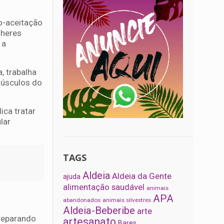
o-aceitação
lheres
 a
, trabalha
 músculos do
ica tratar
lar
TAGS
Aldeia
Aldeia da Gente
ajuda
alimentação saudável
animais
APA
abandonados
animais silvestres
Aldeia-Beberibe
arte
preparando
artesanato
Bares