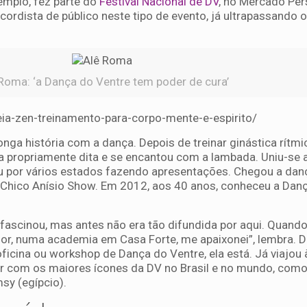
emplo, fez parte do
Festival Nacional de DV
, no Mercado Per
ecordista de público neste tipo de evento, já ultrapassando o
Roma: ‘a Dança do Ventre tem poder de cura’
eia-zen-treinamento-para-corpo-mente-e-espirito/
onga história com a dança. Depois de treinar ginástica rítmi
ça propriamente dita e se encantou com a lambada. Uniu-se
u por vários estados fazendo apresentações. Chegou a dan
Chico Anísio Show. Em 2012, aos 40 anos, conheceu a Dan
ascinou, mas antes não era tão difundida por aqui. Quando 
or, numa academia em Casa Forte, me apaixonei”, lembra. D
oficina ou workshop de Dança do Ventre, ela está. Já viajou 
ar com os maiores ícones da DV no Brasil e no mundo, como
sy (egípcio).