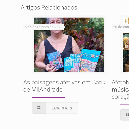
Artigos Relacionados
6 de dezembro de 2023
20 de out
As paisagens afetivas em Batik
AfetoN
de MilAndrade
músic
coraçã
Leia mais