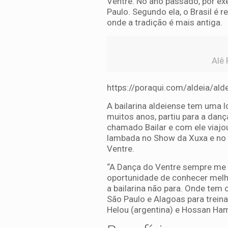
Ventre. No ano passado, por ex
Paulo. Segundo ela, o Brasil é r
onde a tradição é mais antiga.
Alê 
https://poraqui.com/aldeia/ald
A bailarina aldeiense tem uma l
muitos anos, partiu para a dan
chamado Bailar e com ele viajo
lambada no Show da Xuxa e no 
Ventre.
“A Dança do Ventre sempre me f
oportunidade de conhecer melh
a bailarina não para. Onde tem 
São Paulo e Alagoas para trein
Helou (argentina) e Hossan Ham