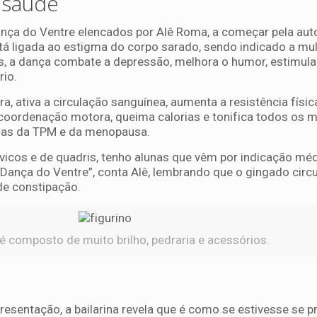
 saúde
ança do Ventre elencados por Alê Roma, a começar pela aut
á ligada ao estigma do corpo sarado, sendo indicado a mu
s, a dança combate a depressão, melhora o humor, estimula
rio.
ra, ativa a circulação sanguínea, aumenta a resistência física
 a coordenação motora, queima calorias e tonifica todos os
omas da TPM e da menopausa.
icos e de quadris, tenho alunas que vêm por indicação méd
 Dança do Ventre”, conta Alê, lembrando que o gingado circu
e constipação.
 é composto de muito brilho, pedraria e acessórios.
esentação, a bailarina revela que é como se estivesse se 