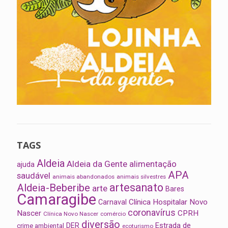
TAGS
Aldeia
Aldeia da Gente
alimentação
ajuda
APA
saudável
animais abandonados
animais silvestres
artesanato
Aldeia-Beberibe
arte
Bares
Camaragibe
Clínica Hospitalar Novo
Carnaval
coronavírus
Nascer
CPRH
Clínica Novo Nascer
comércio
diversão
Estrada de
DER
crime ambiental
ecoturismo