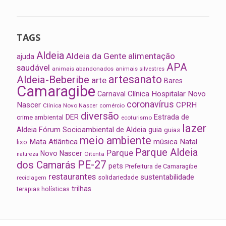
TAGS
Aldeia
Aldeia da Gente
alimentação
ajuda
APA
saudável
animais abandonados
animais silvestres
artesanato
Aldeia-Beberibe
arte
Bares
Camaragibe
Clínica Hospitalar Novo
Carnaval
coronavírus
Nascer
CPRH
Clínica Novo Nascer
comércio
diversão
Estrada de
DER
crime ambiental
ecoturismo
lazer
Aldeia
Fórum Socioambiental de Aldeia
guia
guias
meio ambiente
Mata Atlântica
música
Natal
lixo
Parque Aldeia
Parque
Novo Nascer
Oitenta
natureza
PE-27
dos Camarás
pets
Prefeitura de Camaragibe
restaurantes
sustentabilidade
solidariedade
reciclagem
trilhas
terapias holísticas