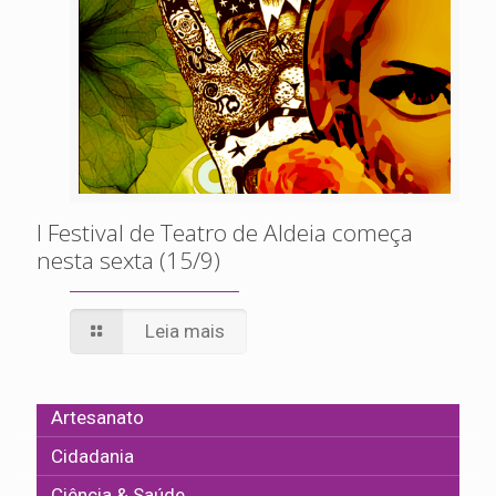
I Festival de Teatro de Aldeia começa
nesta sexta (15/9)
Leia mais
Artesanato
Cidadania
Ciência & Saúde