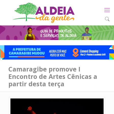
Camaragibe promove I
Encontro de Artes Cênicas a
partir desta terça