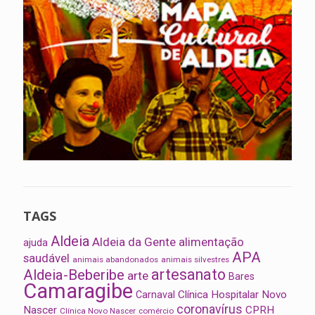
TAGS
Aldeia
Aldeia da Gente
alimentação
ajuda
APA
saudável
animais abandonados
animais silvestres
artesanato
Aldeia-Beberibe
arte
Bares
Camaragibe
Clínica Hospitalar Novo
Carnaval
coronavírus
Nascer
CPRH
Clínica Novo Nascer
comércio