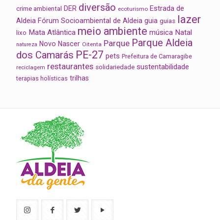
diversão
Estrada de
DER
crime ambiental
ecoturismo
lazer
Aldeia
Fórum Socioambiental de Aldeia
guia
guias
meio ambiente
Mata Atlântica
música
Natal
lixo
Parque Aldeia
Parque
Novo Nascer
Oitenta
natureza
PE-27
dos Camarás
pets
Prefeitura de Camaragibe
restaurantes
sustentabilidade
solidariedade
reciclagem
trilhas
terapias holísticas