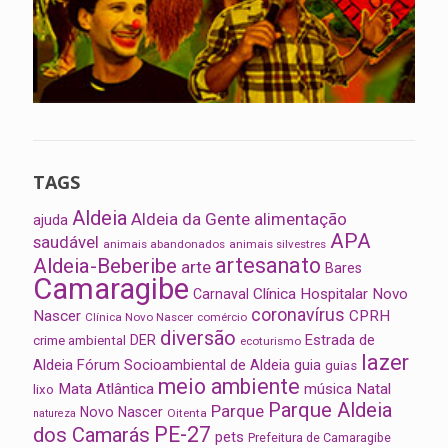
TAGS
Aldeia
Aldeia da Gente
alimentação
ajuda
APA
saudável
animais abandonados
animais silvestres
artesanato
Aldeia-Beberibe
arte
Bares
Camaragibe
Clínica Hospitalar Novo
Carnaval
coronavírus
Nascer
CPRH
Clínica Novo Nascer
comércio
diversão
Estrada de
DER
crime ambiental
ecoturismo
lazer
Aldeia
Fórum Socioambiental de Aldeia
guia
guias
meio ambiente
Mata Atlântica
música
Natal
lixo
Parque Aldeia
Parque
Novo Nascer
Oitenta
natureza
PE-27
dos Camarás
pets
Prefeitura de Camaragibe