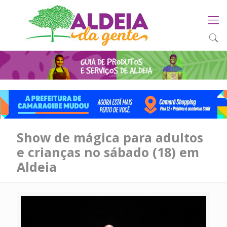
Show de mágica para adultos
e crianças no sábado (18) em
Aldeia