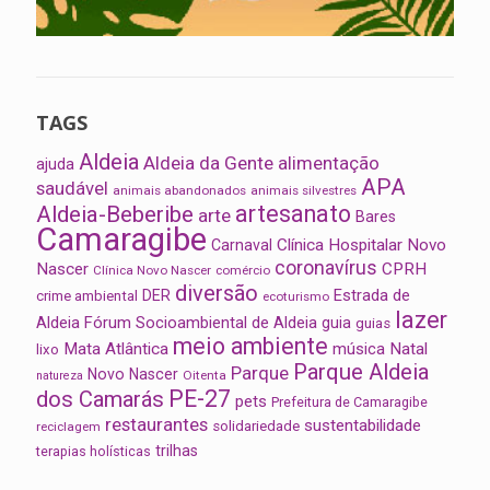
TAGS
Aldeia
Aldeia da Gente
alimentação
ajuda
APA
saudável
animais abandonados
animais silvestres
artesanato
Aldeia-Beberibe
arte
Bares
Camaragibe
Clínica Hospitalar Novo
Carnaval
coronavírus
Nascer
CPRH
Clínica Novo Nascer
comércio
diversão
Estrada de
DER
crime ambiental
ecoturismo
lazer
Aldeia
Fórum Socioambiental de Aldeia
guia
guias
meio ambiente
Mata Atlântica
música
Natal
lixo
Parque Aldeia
Parque
Novo Nascer
Oitenta
natureza
PE-27
dos Camarás
pets
Prefeitura de Camaragibe
restaurantes
sustentabilidade
solidariedade
reciclagem
trilhas
terapias holísticas