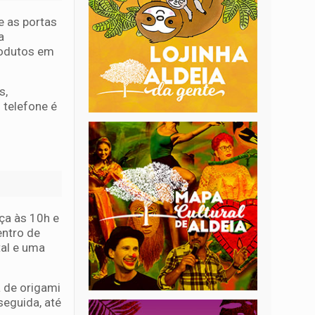
e as portas
a
rodutos em
s,
 telefone é
ça às 10h e
entro de
al e uma
a de origami
seguida, até