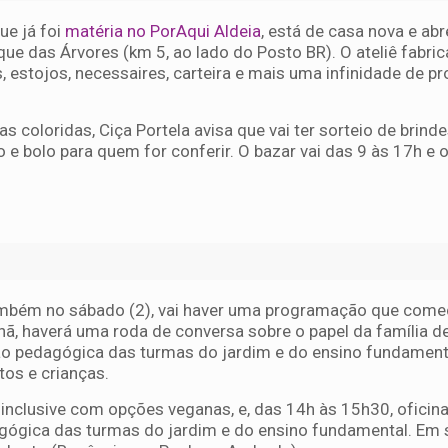
que já foi
matéria no PorAqui Aldeia
, está de casa nova e abr
ue das Árvores (km 5, ao lado do Posto BR). O ateliê fabric
, estojos, necessaires, carteira e mais uma infinidade de p
oloridas, Ciça Portela avisa que vai ter sorteio de brinde
e bolo para quem for conferir. O bazar vai das 9 às 17h e o
ambém no sábado (2), vai haver uma programação que come
hã, haverá uma roda de conversa sobre o papel da família d
ão pedagógica das turmas do jardim e do ensino fundament
tos e crianças.
inclusive com opções veganas, e, das 14h às 15h30, oficin
gógica das turmas do jardim e do ensino fundamental. Em 