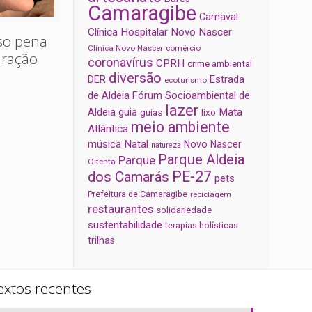
Camaragibe
Carnaval
Clínica Hospitalar Novo Nascer
oso pena
Clínica Novo Nascer
comércio
uração
coronavírus
CPRH
crime ambiental
diversão
Estrada
DER
ecoturismo
de Aldeia
Fórum Socioambiental de
lazer
Aldeia
Mata
guia
guias
lixo
meio ambiente
Atlântica
música
Natal
Novo Nascer
natureza
Parque Aldeia
Parque
Oitenta
PE-27
dos Camarás
pets
Prefeitura de Camaragibe
reciclagem
restaurantes
solidariedade
sustentabilidade
terapias holísticas
trilhas
extos recentes