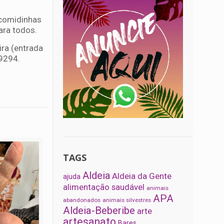
 comidinhas
para todos.
ira (entrada
-9294.
TAGS
Aldeia
Aldeia da Gente
ajuda
alimentação saudável
animais
APA
abandonados
animais silvestres
Aldeia-Beberibe
arte
artesanato
Bares