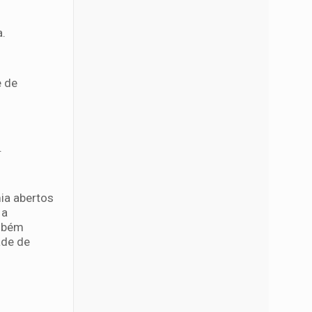
a.
e de
.
ia abertos
 a
ambém
ade de