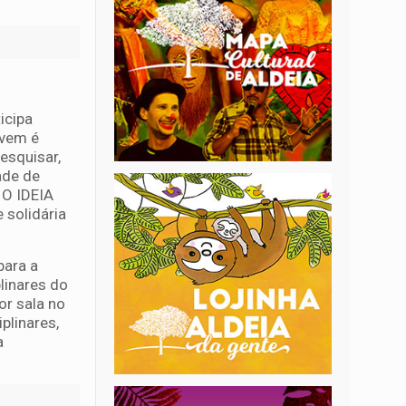
icipa
ovem é
esquisar,
ade de
 O IDEIA
 solidária
para a
linares do
or sala no
plinares,
a