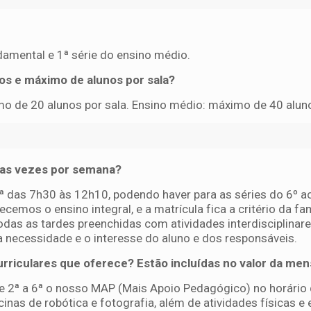
damental e 1ª série do ensino médio.
nos e máximo de alunos por sala?
mo de 20 alunos por sala. Ensino médio: máximo de 40 aluno
tas vezes por semana?
6ª das 7h30 às 12h10, podendo haver para as séries do 6º a
cemos o ensino integral, e a matrícula fica a critério da fam
odas as tardes preenchidas com atividades interdisciplinar
a necessidade e o interesse do aluno e dos responsáveis.
curriculares que oferece? Estão incluídas no valor da me
de 2ª a 6ª o nosso MAP (Mais Apoio Pedagógico) no horário
inas de robótica e fotografia, além de atividades físicas e 