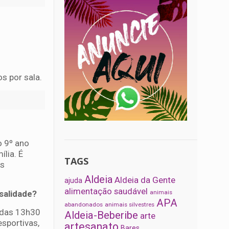
s por sala.
o 9º ano
ília. É
TAGS
es
Aldeia
Aldeia da Gente
ajuda
alimentação saudável
nsalidade?
animais
APA
abandonados
animais silvestres
 das 13h30
Aldeia-Beberibe
arte
esportivas,
artesanato
Bares