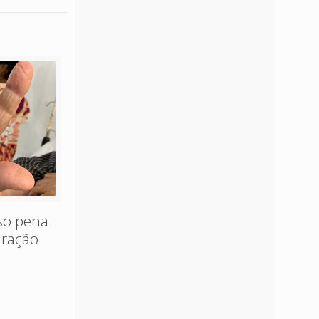
oso pena
uração