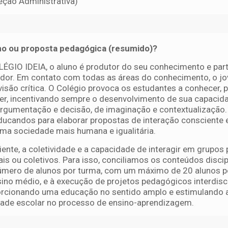
eção Administrativa)
ino ou proposta pedagógica (resumido)?
GIO IDEIA, o aluno é produtor do seu conhecimento e part
dor. Em contato com todas as áreas do conhecimento, o j
isão crítica. O Colégio provoca os estudantes a conhecer, p
der, incentivando sempre o desenvolvimento de sua capacid
rgumentação e decisão, de imaginação e contextualização.
ducandos para elaborar propostas de interação consciente e
uma sociedade mais humana e igualitária.
ente, a coletividade e a capacidade de interagir em grupos 
is ou coletivos. Para isso, conciliamos os conteúdos discip
número de alunos por turma, com um máximo de 20 alunos p
ino médio, e à execução de projetos pedagógicos interdisci
porcionando uma educação no sentido amplo e estimulando 
dade escolar no processo de ensino-aprendizagem.