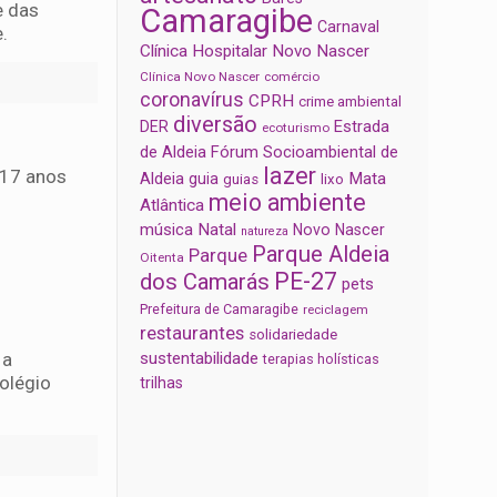
e das
Camaragibe
Carnaval
.
Clínica Hospitalar Novo Nascer
Clínica Novo Nascer
comércio
coronavírus
CPRH
crime ambiental
diversão
Estrada
DER
ecoturismo
de Aldeia
Fórum Socioambiental de
lazer
 17 anos
Aldeia
Mata
guia
guias
lixo
meio ambiente
Atlântica
música
Natal
Novo Nascer
natureza
Parque Aldeia
Parque
Oitenta
PE-27
dos Camarás
pets
Prefeitura de Camaragibe
reciclagem
restaurantes
solidariedade
 a
sustentabilidade
terapias holísticas
Colégio
trilhas