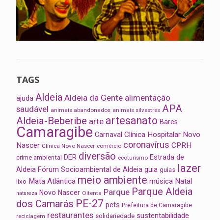
TAGS
Aldeia
Aldeia da Gente
alimentação
ajuda
APA
saudável
animais abandonados
animais silvestres
artesanato
Aldeia-Beberibe
arte
Bares
Camaragibe
Clínica Hospitalar Novo
Carnaval
coronavírus
Nascer
CPRH
Clínica Novo Nascer
comércio
diversão
Estrada de
DER
crime ambiental
ecoturismo
lazer
Aldeia
Fórum Socioambiental de Aldeia
guia
guias
meio ambiente
Mata Atlântica
música
Natal
lixo
Parque Aldeia
Parque
Novo Nascer
Oitenta
natureza
PE-27
dos Camarás
pets
Prefeitura de Camaragibe
restaurantes
sustentabilidade
solidariedade
reciclagem