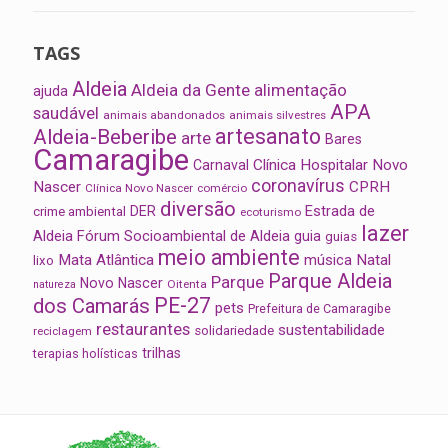
TAGS
Aldeia
Aldeia da Gente
alimentação
ajuda
APA
saudável
animais abandonados
animais silvestres
artesanato
Aldeia-Beberibe
arte
Bares
Camaragibe
Clínica Hospitalar Novo
Carnaval
coronavírus
Nascer
CPRH
Clínica Novo Nascer
comércio
diversão
Estrada de
DER
crime ambiental
ecoturismo
lazer
Aldeia
Fórum Socioambiental de Aldeia
guia
guias
meio ambiente
Mata Atlântica
música
Natal
lixo
Parque Aldeia
Parque
Novo Nascer
Oitenta
natureza
PE-27
dos Camarás
pets
Prefeitura de Camaragibe
restaurantes
sustentabilidade
solidariedade
reciclagem
trilhas
terapias holísticas