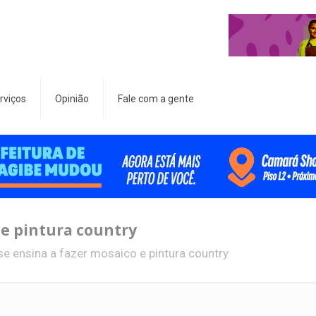
rviços
Opinião
Fale com a gente
 e pintura country
se ensina a fazer mosaico e pintura country