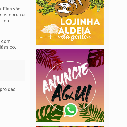
. Eles vão
r as cores e
plica.
o, com
lássico,
pre das