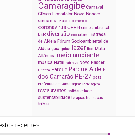
Camaragibe
Carnaval
Clínica Hospitalar Novo Nascer
Clínica Novo Nascer
comércio
coronavírus
CPRH
crime ambiental
diversão
Estrada
DER
ecoturismo
de Aldeia
Fórum Socioambiental de
lazer
Aldeia
Mata
guia
guias
lixo
meio ambiente
Atlântica
música
Natal
Novo Nascer
natureza
Parque Aldeia
Parque
Oitenta
PE-27
dos Camarás
pets
Prefeitura de Camaragibe
reciclagem
restaurantes
solidariedade
sustentabilidade
terapias holísticas
trilhas
extos recentes