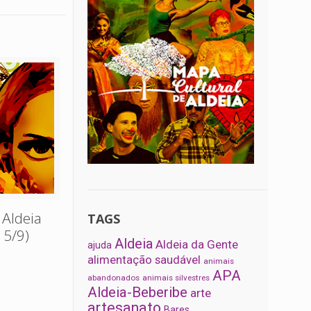
 Aldeia
TAGS
15/9)
Aldeia
Aldeia da Gente
ajuda
alimentação saudável
animais
APA
abandonados
animais silvestres
Aldeia-Beberibe
arte
artesanato
Bares