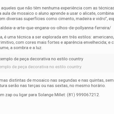
aqueles que não têm nenhuma experiência com as técnicas
a aula de mosaico o aluno aprende a usar o alicate, combina
em diversas superfícies como cimento, madeira e vidro”, ex
aldeia-a-arte-que-engana-os-olhos-de-pollyanna-ferreira/
la, é uma técnica a ser explorada em três estilos: american
rimitivo, com cores mais fortes e aparência envelhecida; e c
lume, a sombra e a luz.
mplo de peça decorativa no estilo country.
rmas distintas de mosaico nas segundas e nas quintas, sem
ntura serão nas terças ou nas sextas, no mesmo horário.
um zap ou ligar para Solange Millet: (81) 999067212.