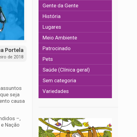
Gente da Gente
História
Lugares
Meio Ambiente
Patrocinado
na Portela
eiro de 2018
Pets
Saúde (Clínica geral)
Sem categoria
e assuntos
Variedades
 que seja
vento causa
ndidos –,
 e Nação