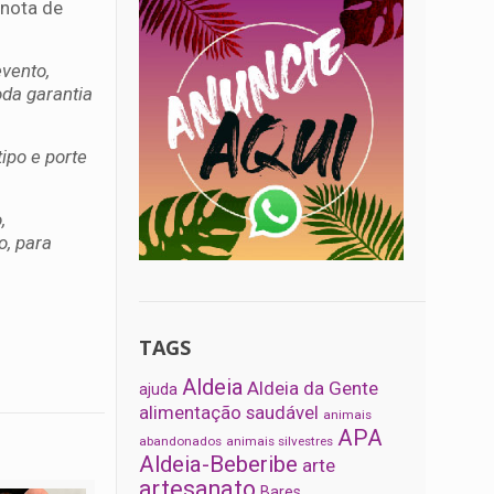
 nota de
vento,
oda garantia
ipo e porte
,
o, para
TAGS
Aldeia
Aldeia da Gente
ajuda
alimentação saudável
animais
APA
abandonados
animais silvestres
Aldeia-Beberibe
arte
artesanato
Bares