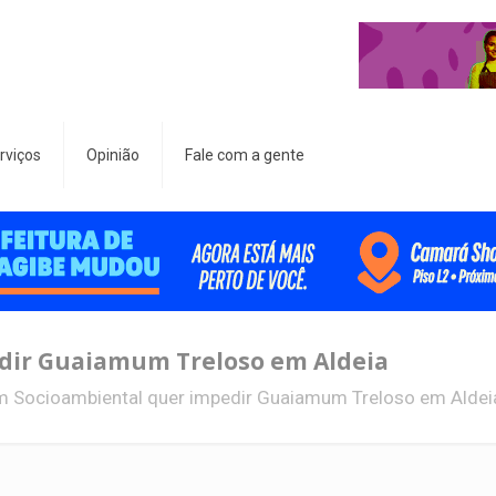
rviços
Opinião
Fale com a gente
dir Guaiamum Treloso em Aldeia
m Socioambiental quer impedir Guaiamum Treloso em Aldei