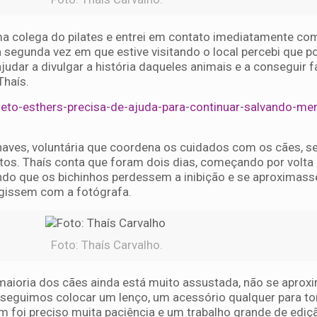
a colega do pilates e entrei em contato imediatamente co
 segunda vez em que estive visitando o local percebi que p
judar a divulgar a história daqueles animais e a conseguir f
Thaís.
jeto-esthers-precisa-de-ajuda-para-continuar-salvando-me
 Chaves, voluntária que coordena os cuidados com os cães, s
tos. Thaís conta que foram dois dias, começando por volta
rando que os bichinhos perdessem a inibição e se aproximas
agissem com a fotógrafa.
Foto: Thaís Carvalho.
maioria dos cães ainda está muito assustada, não se apro
nseguimos colocar um lenço, um acessório qualquer para tor
 foi preciso muita paciência e um trabalho grande de ediçã