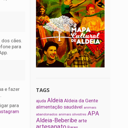
.
a dos cães.
efone para
sApp.
a e fazer
TAGS
a.
Aldeia
Aldeia da Gente
ajuda
igar para
alimentação saudável
animais
nstagram
APA
abandonados
animais silvestres
Aldeia-Beberibe
arte
artesanato
Bares