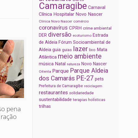
Camaragibe
Carnaval
Clínica Hospitalar Novo Nascer
Clínica Novo Nascer
comércio
coronavírus
CPRH
crime ambiental
diversão
Estrada
DER
ecoturismo
de Aldeia
Fórum Socioambiental de
lazer
Aldeia
Mata
guia
guias
lixo
meio ambiente
Atlântica
música
Natal
Novo Nascer
natureza
Parque Aldeia
Parque
Oitenta
PE-27
dos Camarás
pets
Prefeitura de Camaragibe
reciclagem
restaurantes
solidariedade
sustentabilidade
terapias holísticas
trilhas
oso pena
uração