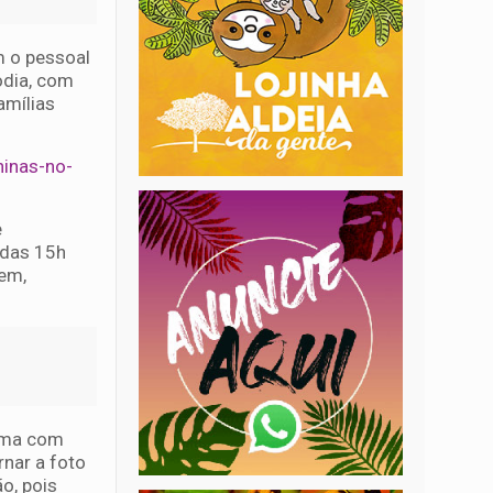
m o pessoal
odia, com
amílias
ninas-no-
e
 das 15h
sem,
xima com
nar a foto
o, pois