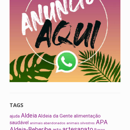
TAGS
Aldeia
Aldeia da Gente
alimentação
ajuda
APA
saudável
animais abandonados
animais silvestres
artesanato
Aldeia-Beberibe
arte
Bares