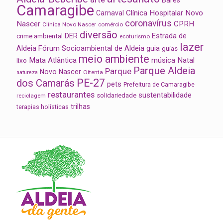
Camaragibe
Clínica Hospitalar Novo
Carnaval
coronavírus
Nascer
CPRH
Clínica Novo Nascer
comércio
diversão
Estrada de
DER
crime ambiental
ecoturismo
lazer
Aldeia
Fórum Socioambiental de Aldeia
guia
guias
meio ambiente
Mata Atlântica
música
Natal
lixo
Parque Aldeia
Parque
Novo Nascer
Oitenta
natureza
PE-27
dos Camarás
pets
Prefeitura de Camaragibe
restaurantes
sustentabilidade
solidariedade
reciclagem
trilhas
terapias holísticas