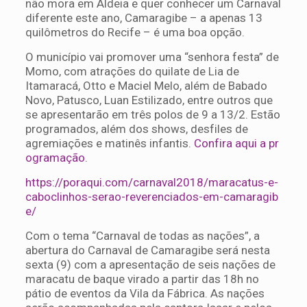
não mora em Aldeia e quer conhecer um Carnaval
diferente este ano, Camaragibe – a apenas 13
quilômetros do Recife – é uma boa opção.
O município vai promover uma “senhora festa” de
Momo, com atrações do quilate de Lia de
Itamaracá, Otto e Maciel Melo, além de Babado
Novo, Patusco, Luan Estilizado, entre outros que
se apresentarão em três polos de 9 a 13/2. Estão
programados, além dos shows, desfiles de
agremiações e matinês infantis.
Confira aqui a pr
ogramação
.
https://poraqui.com/carnaval2018/maracatus-e-
caboclinhos-serao-reverenciados-em-camaragib
e/
Com o tema “Carnaval de todas as nações”, a
abertura do Carnaval de Camaragibe será nesta
sexta (9) com a apresentação de seis nações de
maracatu de baque virado a partir das 18h no
pátio de eventos da Vila da Fábrica. As nações