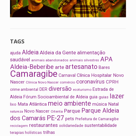
TAGS
Aldeia
Aldeia da Gente
alimentação
ajuda
APA
saudável
animais abandonados
animais silvestres
artesanato
Aldeia-Beberibe
arte
Bares
Camaragibe
Clínica Hospitalar Novo
Carnaval
coronavírus
Nascer
CPRH
Clínica Novo Nascer
comércio
diversão
Estrada de
DER
crime ambiental
ecoturismo
lazer
Aldeia
Fórum Socioambiental de Aldeia
guia
guias
meio ambiente
Mata Atlântica
música
Natal
lixo
Parque Aldeia
Parque
Novo Nascer
Oitenta
natureza
PE-27
dos Camarás
pets
Prefeitura de Camaragibe
restaurantes
sustentabilidade
solidariedade
reciclagem
trilhas
terapias holísticas