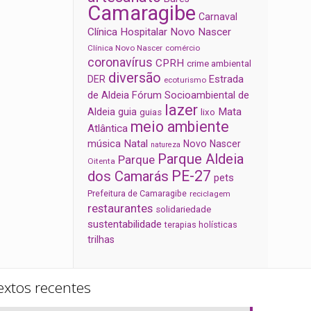
Camaragibe
Carnaval
Clínica Hospitalar Novo Nascer
Clínica Novo Nascer
comércio
coronavírus
CPRH
crime ambiental
diversão
Estrada
DER
ecoturismo
de Aldeia
Fórum Socioambiental de
lazer
Aldeia
Mata
guia
guias
lixo
meio ambiente
Atlântica
música
Natal
Novo Nascer
natureza
Parque Aldeia
Parque
Oitenta
PE-27
dos Camarás
pets
Prefeitura de Camaragibe
reciclagem
restaurantes
solidariedade
sustentabilidade
terapias holísticas
trilhas
extos recentes