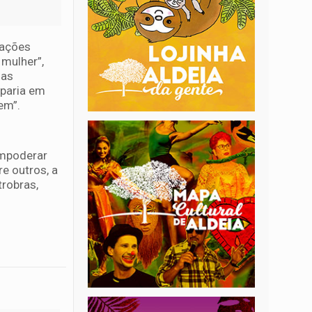
mações
 mulher”,
las
mparia em
zem”.
empoderar
e outros, a
robras,