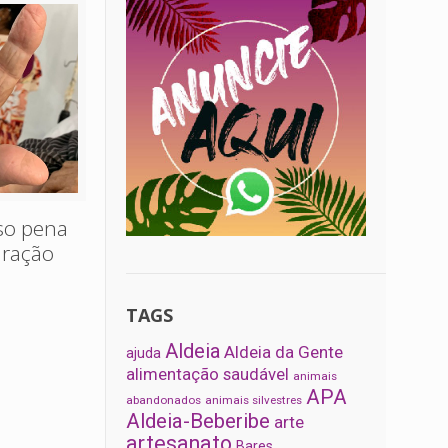
oso pena
uração
TAGS
Aldeia
Aldeia da Gente
ajuda
alimentação saudável
animais
APA
abandonados
animais silvestres
Aldeia-Beberibe
arte
artesanato
Bares