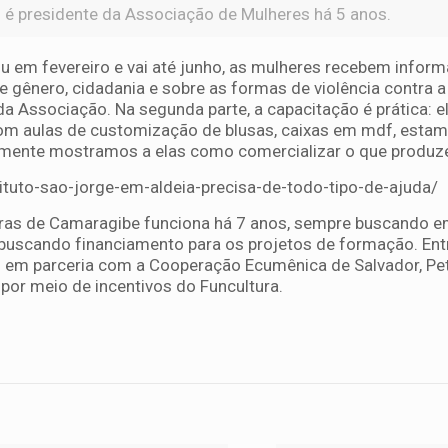
 é presidente da Associação de Mulheres há 5 anos.
u em fevereiro e vai até junho, as mulheres recebem infor
e gênero, cidadania e sobre as formas de violência contra a
a Associação. Na segunda parte, a capacitação é prática: e
om aulas de customização de blusas, caixas em mdf, esta
inalmente mostramos a elas como comercializar o que produ
tituto-sao-jorge-em-aldeia-precisa-de-todo-tipo-de-ajuda/
ras de Camaragibe funciona há 7 anos, sempre buscando 
uscando financiamento para os projetos de formação. Entr
s em parceria com a Cooperação Ecumênica de Salvador, Pet
or meio de incentivos do Funcultura.