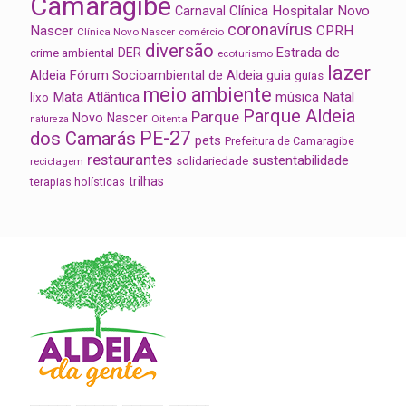
Camaragibe
Clínica Hospitalar Novo
Carnaval
coronavírus
Nascer
CPRH
Clínica Novo Nascer
comércio
diversão
Estrada de
DER
crime ambiental
ecoturismo
lazer
Aldeia
Fórum Socioambiental de Aldeia
guia
guias
meio ambiente
Mata Atlântica
música
Natal
lixo
Parque Aldeia
Parque
Novo Nascer
Oitenta
natureza
PE-27
dos Camarás
pets
Prefeitura de Camaragibe
restaurantes
sustentabilidade
solidariedade
reciclagem
trilhas
terapias holísticas