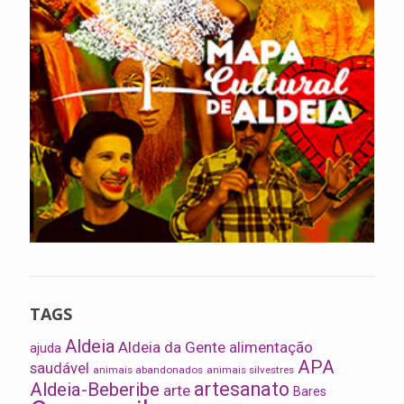
TAGS
Aldeia
Aldeia da Gente
alimentação
ajuda
APA
saudável
animais abandonados
animais silvestres
artesanato
Aldeia-Beberibe
arte
Bares