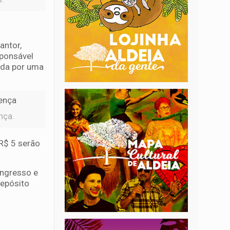
antor,
ponsável
ada por uma
nça.
R$ 5 serão
ingresso e
depósito