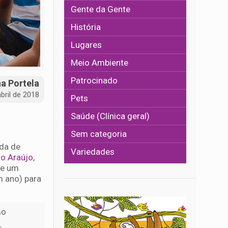
Gente da Gente
História
Lugares
Meio Ambiente
Patrocinado
na Portela
abril de 2018
Pets
Saúde (Clínica geral)
Sem categoria
ada de
Variedades
no Araújo
,
de um
m ano) para
.