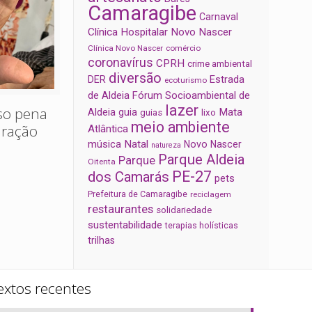
Camaragibe
Carnaval
Clínica Hospitalar Novo Nascer
Clínica Novo Nascer
comércio
coronavírus
CPRH
crime ambiental
diversão
Estrada
DER
ecoturismo
de Aldeia
Fórum Socioambiental de
lazer
oso pena
Aldeia
Mata
guia
guias
lixo
meio ambiente
uração
Atlântica
música
Natal
Novo Nascer
natureza
Parque Aldeia
Parque
Oitenta
PE-27
dos Camarás
pets
Prefeitura de Camaragibe
reciclagem
restaurantes
solidariedade
sustentabilidade
terapias holísticas
trilhas
extos recentes