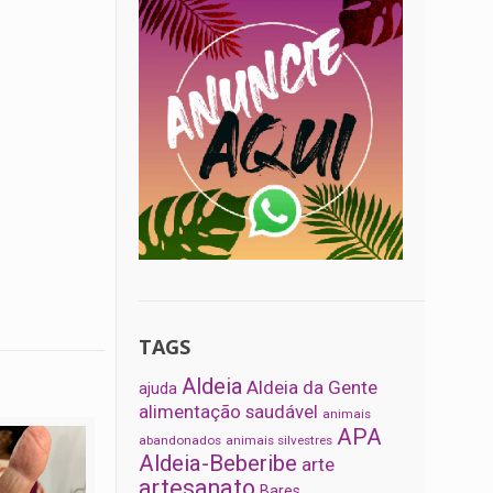
TAGS
Aldeia
Aldeia da Gente
ajuda
alimentação saudável
animais
APA
abandonados
animais silvestres
Aldeia-Beberibe
arte
artesanato
Bares