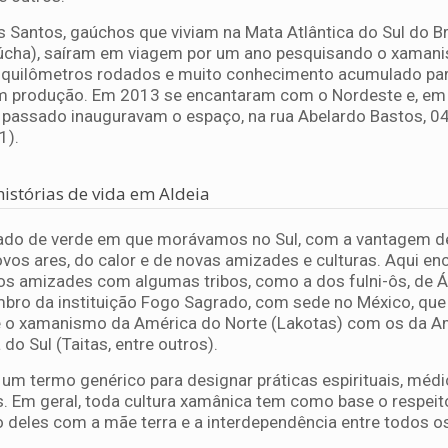
os Santos, gaúchos que viviam na Mata Atlântica do Sul do Br
 Gaúcha), saíram em viagem por um ano pesquisando o xaman
il quilômetros rodados e muito conhecimento acumulado par
em produção. Em 2013 se encantaram com o Nordeste e, em 
 passado inauguravam o espaço, na rua Abelardo Bastos, 04
1).
histórias de vida em Aldeia
deado de verde em que morávamos no Sul, com a vantagem d
vos ares, do calor e de novas amizades e culturas. Aqui e
os amizades com algumas tribos, como a dos fulni-ôs, de 
mbro da instituição Fogo Sagrado, com sede no México, que
e o xamanismo da América do Norte (Lakotas) com os da A
do Sul (Taitas, entre outros).
m termo genérico para designar práticas espirituais, médi
s. Em geral, toda cultura xamânica tem como base o respeit
o deles com a mãe terra e a interdependência entre todos o