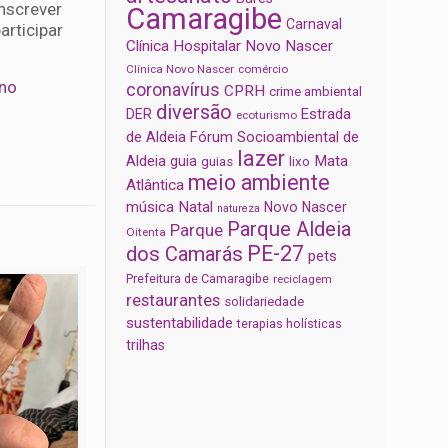
inscrever
Camaragibe
Carnaval
articipar
Clínica Hospitalar Novo Nascer
Clínica Novo Nascer
comércio
 no
coronavírus
CPRH
crime ambiental
diversão
Estrada
DER
ecoturismo
de Aldeia
Fórum Socioambiental de
lazer
Aldeia
Mata
guia
guias
lixo
meio ambiente
Atlântica
música
Natal
Novo Nascer
natureza
Parque Aldeia
Parque
Oitenta
PE-27
dos Camarás
pets
Prefeitura de Camaragibe
reciclagem
restaurantes
solidariedade
sustentabilidade
terapias holísticas
trilhas