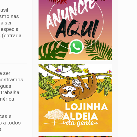
asil
ismo nas
a ser
especial
 (entrada
e ser
ncontramos
Águas
 trabalha
mérica
cas e
o a todos
s