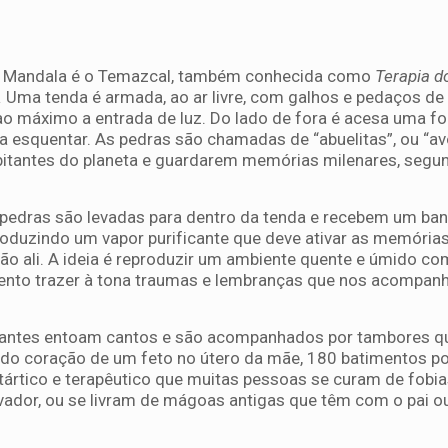
no Mandala é o Temazcal, também conhecida como
Terapia d
.
Uma tenda é armada, ao ar livre, com galhos e pedaços de
o máximo a entrada de luz. Do lado de fora é acesa uma fo
 esquentar. As pedras são chamadas de “abuelitas”, ou “av
bitantes do planeta e guardarem memórias milenares, segu
pedras são levadas para dentro da tenda e recebem um ba
produzindo um vapor purificante que deve ativar as memória
ão ali. A ideia é reproduzir um ambiente quente e úmido c
ento trazer à tona traumas e lembranças que nos acompa
ipantes entoam cantos e são acompanhados por tambores q
do coração de um feto no útero da mãe, 180 batimentos po
tártico e terapêutico que muitas pessoas se curam de fob
vador, ou se livram de mágoas antigas que têm com o pai o