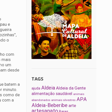
o
 pau e
gueira
ozinhas”,
ndo o
nho com
s mais
omo um
nham desde
TAGS
ue batem a
Aldeia
Aldeia da Gente
ajuda
r minuto.
alimentação saudável
ias como de
animais
APA
u com a
abandonados
animais silvestres
Aldeia-Beberibe
arte
artesanato
Bares