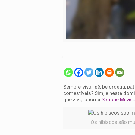
Sempre-viva, ipê, beldroega, p
comestíveis? Sim, e neste domi
que a agrônoma
Simone Miran
Os hibiscos são mui