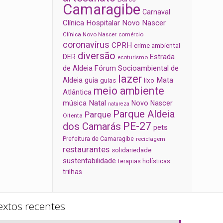
Camaragibe
Carnaval
Clínica Hospitalar Novo Nascer
Clínica Novo Nascer
comércio
coronavírus
CPRH
crime ambiental
diversão
Estrada
DER
ecoturismo
de Aldeia
Fórum Socioambiental de
lazer
Aldeia
Mata
guia
guias
lixo
meio ambiente
Atlântica
música
Natal
Novo Nascer
natureza
Parque Aldeia
Parque
Oitenta
PE-27
dos Camarás
pets
Prefeitura de Camaragibe
reciclagem
restaurantes
solidariedade
sustentabilidade
terapias holísticas
trilhas
extos recentes