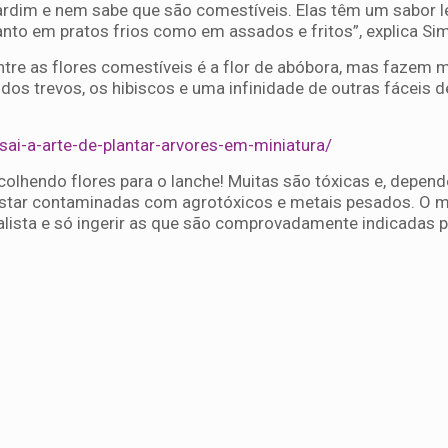
jardim e nem sabe que são comestíveis. Elas têm um sabor l
nto em pratos frios como em assados e fritos”, explica Si
ntre as flores comestíveis é a flor de abóbora, mas fazem 
os trevos, os hibiscos e uma infinidade de outras fáceis d
sai-a-arte-de-plantar-arvores-em-miniatura/
 colhendo flores para o lanche! Muitas são tóxicas e, depen
star contaminadas com agrotóxicos e metais pesados. O m
alista e só ingerir as que são comprovadamente indicadas p