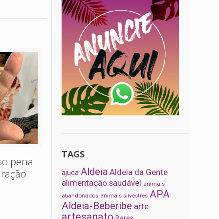
TAGS
oso pena
Aldeia
uração
Aldeia da Gente
ajuda
alimentação saudável
animais
APA
abandonados
animais silvestres
Aldeia-Beberibe
arte
artesanato
Bares