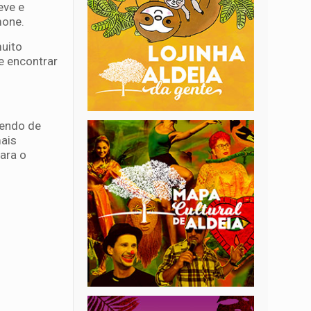
eve e
mone.
muito
e encontrar
dendo de
ais
ara o