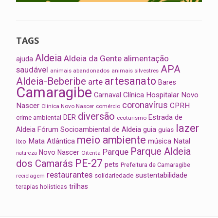
TAGS
Aldeia
Aldeia da Gente
alimentação
ajuda
APA
saudável
animais abandonados
animais silvestres
artesanato
Aldeia-Beberibe
arte
Bares
Camaragibe
Clínica Hospitalar Novo
Carnaval
coronavírus
Nascer
CPRH
Clínica Novo Nascer
comércio
diversão
Estrada de
DER
crime ambiental
ecoturismo
lazer
Aldeia
Fórum Socioambiental de Aldeia
guia
guias
meio ambiente
Mata Atlântica
música
Natal
lixo
Parque Aldeia
Parque
Novo Nascer
Oitenta
natureza
PE-27
dos Camarás
pets
Prefeitura de Camaragibe
restaurantes
sustentabilidade
solidariedade
reciclagem
trilhas
terapias holísticas