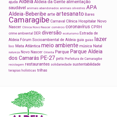
Aldeia
Aldeia da Gente
alimentação
ajuda
APA
saudável
animais abandonados
animais silvestres
artesanato
Aldeia-Beberibe
arte
Bares
Camaragibe
Clínica Hospitalar Novo
Carnaval
coronavírus
Nascer
CPRH
Clínica Novo Nascer
comércio
diversão
Estrada de
DER
crime ambiental
ecoturismo
lazer
Aldeia
Fórum Socioambiental de Aldeia
guia
guias
meio ambiente
Mata Atlântica
música
Natal
lixo
Parque Aldeia
Parque
Novo Nascer
Oitenta
natureza
PE-27
dos Camarás
pets
Prefeitura de Camaragibe
restaurantes
sustentabilidade
solidariedade
reciclagem
trilhas
terapias holísticas