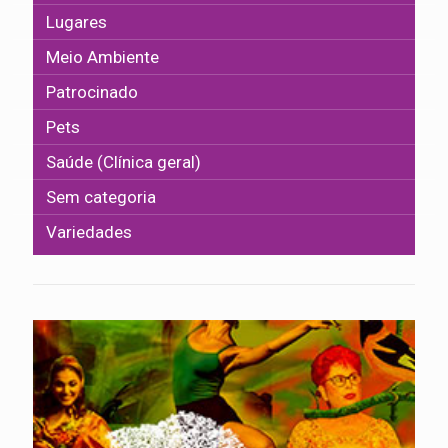
Lugares
Meio Ambiente
Patrocinado
Pets
Saúde (Clínica geral)
Sem categoria
Variedades