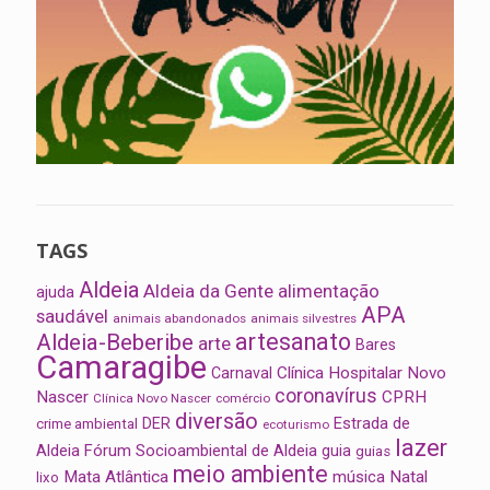
TAGS
Aldeia
Aldeia da Gente
alimentação
ajuda
APA
saudável
animais abandonados
animais silvestres
artesanato
Aldeia-Beberibe
arte
Bares
Camaragibe
Clínica Hospitalar Novo
Carnaval
coronavírus
Nascer
CPRH
Clínica Novo Nascer
comércio
diversão
Estrada de
DER
crime ambiental
ecoturismo
lazer
Aldeia
Fórum Socioambiental de Aldeia
guia
guias
meio ambiente
Mata Atlântica
música
Natal
lixo