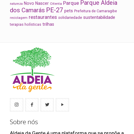
Parque Aldeia
Parque
Novo Nascer
Oitenta
natureza
PE-27
dos Camarás
pets
Prefeitura de Camaragibe
restaurantes
sustentabilidade
solidariedade
reciclagem
trilhas
terapias holísticas
Sobre nós
Aldeia da Gente é uma plataforma que se propõe a