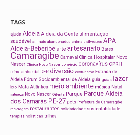
TAGS
Aldeia
Aldeia da Gente
alimentação
ajuda
APA
saudável
animais abandonados
animais silvestres
artesanato
Aldeia-Beberibe
arte
Bares
Camaragibe
Clínica Hospitalar Novo
Carnaval
coronavírus
Nascer
CPRH
Clínica Novo Nascer
comércio
diversão
Estrada de
DER
crime ambiental
ecoturismo
lazer
Aldeia
Fórum Socioambiental de Aldeia
guia
guias
meio ambiente
Mata Atlântica
música
Natal
lixo
Parque Aldeia
Parque
Novo Nascer
Oitenta
natureza
PE-27
dos Camarás
pets
Prefeitura de Camaragibe
restaurantes
sustentabilidade
solidariedade
reciclagem
trilhas
terapias holísticas