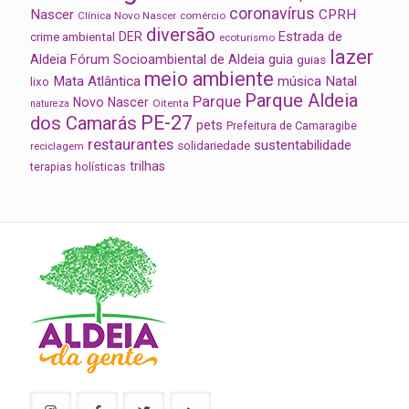
coronavírus
Nascer
CPRH
Clínica Novo Nascer
comércio
diversão
Estrada de
DER
crime ambiental
ecoturismo
lazer
Aldeia
Fórum Socioambiental de Aldeia
guia
guias
meio ambiente
Mata Atlântica
música
Natal
lixo
Parque Aldeia
Parque
Novo Nascer
Oitenta
natureza
PE-27
dos Camarás
pets
Prefeitura de Camaragibe
restaurantes
sustentabilidade
solidariedade
reciclagem
trilhas
terapias holísticas