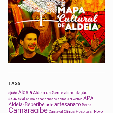
TAGS
Aldeia
Aldeia da Gente
alimentação
ajuda
APA
saudável
animais abandonados
animais silvestres
artesanato
Aldeia-Beberibe
arte
Bares
Camaragibe
Clínica Hospitalar Novo
Carnaval