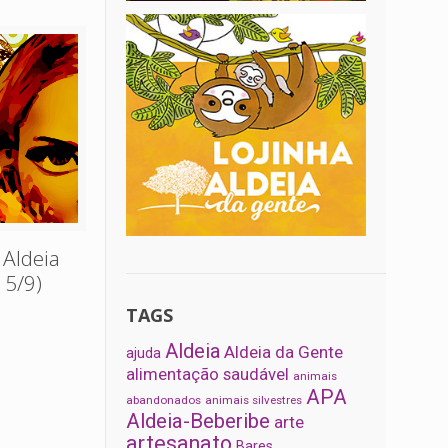
 Aldeia
15/9)
TAGS
Aldeia
Aldeia da Gente
ajuda
alimentação saudável
animais
APA
abandonados
animais silvestres
Aldeia-Beberibe
arte
artesanato
Bares