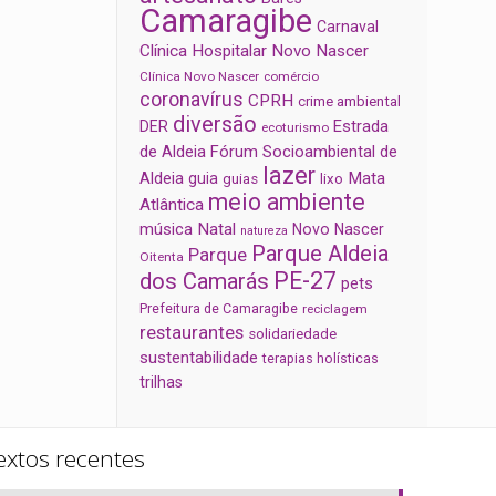
Camaragibe
Carnaval
Clínica Hospitalar Novo Nascer
Clínica Novo Nascer
comércio
coronavírus
CPRH
crime ambiental
diversão
Estrada
DER
ecoturismo
de Aldeia
Fórum Socioambiental de
lazer
Aldeia
Mata
guia
guias
lixo
meio ambiente
Atlântica
música
Natal
Novo Nascer
natureza
Parque Aldeia
Parque
Oitenta
PE-27
dos Camarás
pets
Prefeitura de Camaragibe
reciclagem
restaurantes
solidariedade
sustentabilidade
terapias holísticas
trilhas
extos recentes