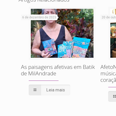
6 de dezembro de 2023
20 de out
As paisagens afetivas em Batik
AfetoN
de MilAndrade
músic
coraçã
Leia mais