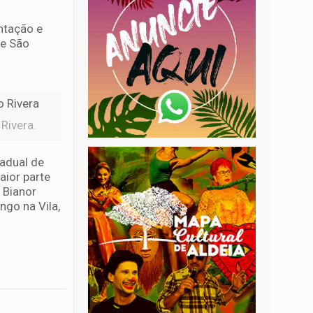
ntação e
 e São
Rivera.
tadual de
aior parte
 Bianor
ngo na Vila,