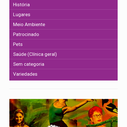
História
Lugares
Meio Ambiente
Patrocinado
Pets
Saúde (Clínica geral)
Sem categoria
Variedades