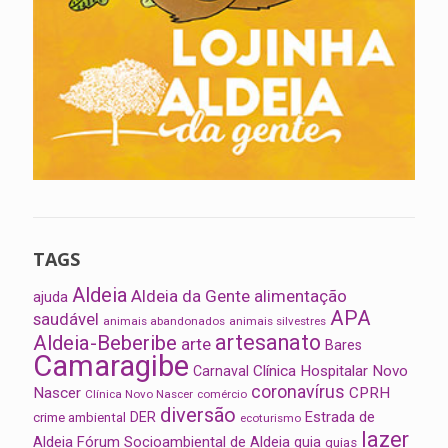
TAGS
Aldeia
Aldeia da Gente
alimentação
ajuda
APA
saudável
animais abandonados
animais silvestres
artesanato
Aldeia-Beberibe
arte
Bares
Camaragibe
Clínica Hospitalar Novo
Carnaval
coronavírus
Nascer
CPRH
Clínica Novo Nascer
comércio
diversão
Estrada de
DER
crime ambiental
ecoturismo
lazer
Aldeia
Fórum Socioambiental de Aldeia
guia
guias